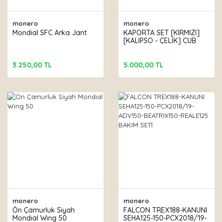
monero
monero
Mondial SFC Arka Jant
KAPORTA SET [KIRMIZI]
[KALIPSO - ÇELİK] CUB
3.250,00 TL
5.000,00 TL
monero
monero
Ön Çamurluk Siyah
FALCON TREX188-KANUNI
Mondıal Wıng 50
SEHA125-150-PCX2018/19-