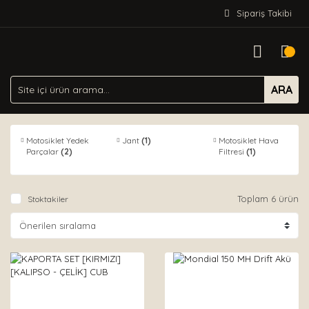
Sipariş Takibi
ARA
Motosiklet Yedek
Jant
(1)
Motosiklet Hava
Parçalar
(2)
Filtresi
(1)
Toplam 6 ürün
Stoktakiler