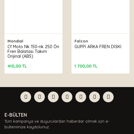
Mondial
Falcon
Cf Moto Nk 150-nk 250 Ön
GUPPİ ARKA FREN DİSKİ
Fren Balatası Takım
Orijinal (ABS)
410,00 TL
1.700,00 TL
E-BÜLTEN
Tüm kampanya ve duyurulardan haberdar olmak için e-
bültenimize kaydolunuz.