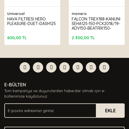
Universal
monero
HAVA FILTRESI HERO
FALCON TREX188-KANUNI
PLEASURE-DUET-DASH125
SEHA125-150-PCX2018/19-
ADV150-BEATRIX150-
REALE125 BAKIM SETİ
600,00 TL
2.300,00 TL
E-BÜLTEN
Tüm kampanya ve duyurulardan haberdar olmak için e-
bültenimize kaydolunuz.
EKLE