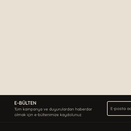
E-BÜLTEN
Tüm kampanya ve duyurulardan haberdar
olmak için e-bültenimize kaydolunuz.