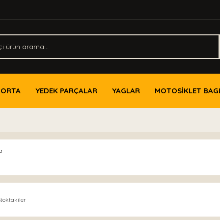
PORTA
YEDEK PARÇALAR
YAGLAR
MOTOSİKLET BAG
a
toktakiler