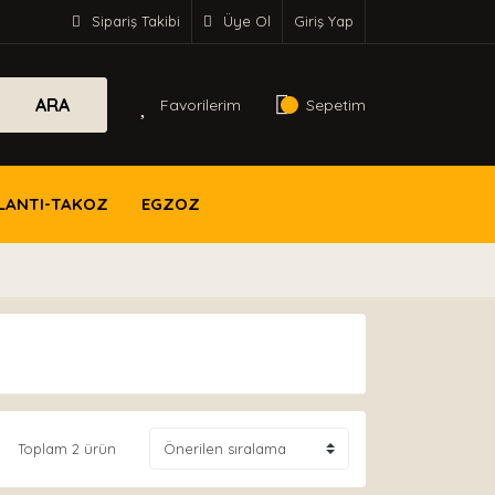
Sipariş Takibi
Üye Ol
Giriş Yap
ARA
Favorilerim
Sepetim
LANTI-TAKOZ
EGZOZ
Toplam 2 ürün