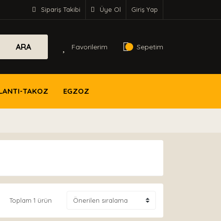
Sipariş Takibi
Üye Ol
Giriş Yap
ARA
Favorilerim
Sepetim
LANTI-TAKOZ
EGZOZ
Toplam 1 ürün