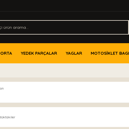
PORTA
YEDEK PARÇALAR
YAGLAR
MOTOSİKLET BAG
con
toktakiler