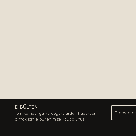
E-BÜLTEN
Tüm kampanya ve duyurulardan haberdar
olmak için e-bültenimize kaydolunuz.