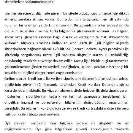
sistemimizde saklanmamaktadır.
İşlemler sürecine girdiğinizde güvenli bir sitede olduğunuzu anlamak için dikkat
etmeniz gereken iki şey vardır. Bunlardan biri tarayıcınızın en alt satırında
bulunan bir anahtar ya da kilit simgesidir. Bu güvenli bir internet sayfasında
olduğunuzu gösterir ve her türlü bilgileriniz şifrelenerek korunur. Bu bilgiler,
ancak satış işlemleri sürecine bağlı olarak ve verdiğiniz talimat istikametinde
kullanılır. Alışveriş sırasında kullanılan kredi kartı ile ilgili bilgiler alışveriş
sitelerimizden bağımsız olarak 128 bit SSL (Secure Sockets Layer) protokolü ile
şifrelenip sorgulanmak üzere ilgili bankaya ulaştırılır. Kartın kullanılabilirliği
onaylandığı takdirde alışverişe devam edilir. Kartla ilgili hiçbir bilgi tarafımızdan
görüntülenemediğinden ve kaydedilmediğinden, üçüncü şahısların herhangi bir
koşulda bu bilgileri ele geçirmesi engellenmiş olur.
Online olarak kredi kartı ile verilen siparişlerin ödeme/fatura/teslimat adresi
bilgilerinin güvenilirliği firmamiz tarafından Kredi Kartları Dolandırıcılığı'na
karşı denetlenmektedir. Bu yüzden, alışveriş sitelerimizden ilk defa sipariş veren
müşterilerin siparişlerinin tedarik ve teslimat aşamasına gelebilmesi için
öncelikle finansal ve adres/telefon bilgilerinin doğruluğunun onaylanması
gereklidir. Bu bilgilerin kontrolü için gerekirse kredi kartı sahibi müşteri ile veya
ilgili banka ile irtibata geçilmektedir.
Üye olurken verdiğiniz tüm bilgilere sadece siz ulaşabilir ve siz
değiştirebilirsiniz. Üye giriş bilgilerinizi güvenli koruduğunuz takdirde