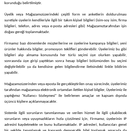
korunduğu belirtilmiştir.
Üyelik veya
Mağazamız
üzerindeki çeşitli form ve anketlerin doldurulması
suretiyle üyelerin kendileriyle ilgili bir takım kişisel bilgileri (isim-soy isim, firma
bilgileri, telefon, adres veya e-posta adresleri gibi)
Mağazamız
tarafından işin
doğası gereği toplanmaktadır.
Firmamız bazı dönemlerde müşterilerine ve üyelerine kampanya bilgileri, yeni
ürünler hakkında bilgiler, promosyon teklifleri gönderebilir. Üyelerimiz bu gibi
bilgileri alıp almama konusunda her türlü seçimi üye olurken yapabilir,
sonrasında üye girişi yaptıktan sonra hesap bilgileri bölümünden bu seçimi
değiştirilebilir ya da kendisine gelen bilgilendirme iletisindeki linkle bildirim
yapabilir.
Mağazamız
üzerinden veya eposta ile gerçekleştirilen onay sürecinde, üyelerimiz
tarafından mağazamıza elektronik ortamdan iletilen kişisel bilgiler, Üyelerimiz ile
yaptığımız "Kullanıcı Sözleşmesi" ile belirlenen amaçlar ve kapsam dışında
üçüncü kişilere açıklanmayacaktır.
Sistemle ilgili sorunların tanımlanması ve verilen hizmet ile ilgili çıkabilecek
sorunların veya uyuşmazlıkların hızla çözülmesi için,
Firmamız
, üyelerinin IP
adresini kaydetmekte ve bunu kullanmaktadır. IP adresleri, kullanıcıları genel
bir şekilde tanımlamak ve kapsamlı demografik bilgi toplamak amacıyla da