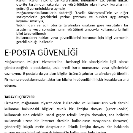
Kanun, Kanun Hükmünde Kararname, Yönetmelik v.b. yetkili hukuki
otorite tarafından çıkarılan ve yürürlülükte olan hukuk kurallarının
getirdiği zorunluluklara uymak;
Mağazamızınkullanıcılarla akdettiği "Üyelik Sözleşmesi"'nin ve diğer
sözleşmelerin gereklerini yerine getirmek ve bunları uygulamaya
koymak amacıyla;
Yetkili idari ve adli otorite tarafından usulüne göre yürütülen bir
araştırma veya soruşturmanın yürütümü amacıyla kullanıcılarla ilgili
bilgi talep edilmesi;
Kullanıcıların hakları veya güvenliklerini korumak için bilgi vermenin
gerekli olduğu hallerdir.
E-POSTA GÜVENLİĞİ
Mağazamızın Müşteri Hizmetleri’ne, herhangi bir siparişinizle ilgili olarak
göndereceğiniz e-postalarda, asla kredi kartı numaranızı veya şifrelerinizi
yazmayınız. E-postalarda yer alan bilgiler üçüncü şahıslar tarafından görülebilir.
Firmamız e-postalarınızdan aktarılan bilgilerin güvenliğini hiçbir koşulda garanti
edemez.
TARAYICI ÇEREZLERİ
Firmamız, mağazamızı ziyaret eden kullanıcılar ve kullanıcıların web sitesini
kullanımı hakkındaki bilgileri teknik bir iletişim dosyası (Çerez-Cookie)
kullanarak elde edebilir. Bahsi geçen teknik iletişim dosyaları, ana bellekte
saklanmak üzere bir internet sitesinin kullanıcının tarayıcısına (browser)
gönderdiği küçük metin dosyalarıdır. Teknik iletişim dosyası site hakkında
durum ve tercihleri saklayarak İnternet'in kullanımını kolaylaştırır.