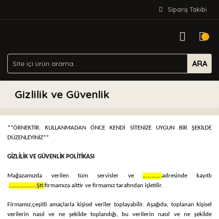
Sipariş Takibi
ARA
Gizlilik ve Güvenlik
**ÖRNEKTİR. KULLANMADAN ÖNCE KENDİ SİTENİZE UYGUN BİR ŞEKİLDE
DÜZENLEYİNİZ**
GİZLİLİK VE GÜVENLİK POLİTİKASI
Mağazamızda verilen tüm servisler ve
,…………
adresinde kayıtlı
……………….Şti.
firmamıza aittir ve firmamız tarafından işletilir.
Firmamız,
çeşitli amaçlarla kişisel veriler toplayabilir. Aşağıda, toplanan kişisel
verilerin nasıl ve ne şekilde toplandığı, bu verilerin nasıl ve ne şekilde