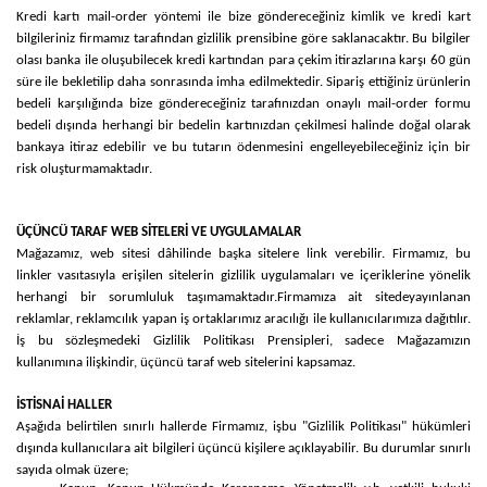
Kredi kartı mail-order yöntemi ile bize göndereceğiniz kimlik ve kredi kart
bilgileriniz firmamız tarafından gizlilik prensibine göre saklanacaktır. Bu bilgiler
olası banka ile oluşubilecek kredi kartından para çekim itirazlarına karşı 60 gün
süre ile bekletilip daha sonrasında imha edilmektedir. Sipariş ettiğiniz ürünlerin
bedeli karşılığında bize göndereceğiniz tarafınızdan onaylı mail-order formu
bedeli dışında herhangi bir bedelin kartınızdan çekilmesi halinde doğal olarak
bankaya itiraz edebilir ve bu tutarın ödenmesini engelleyebileceğiniz için bir
risk oluşturmamaktadır.
ÜÇÜNCÜ TARAF WEB SİTELERİ VE UYGULAMALAR
Mağazamız, web sitesi dâhilinde başka sitelere link verebilir. Firmamız, bu
linkler vasıtasıyla erişilen sitelerin gizlilik uygulamaları ve içeriklerine yönelik
herhangi bir sorumluluk taşımamaktadır.
Firmamıza ait sitede
yayınlanan
reklamlar, reklamcılık yapan iş ortaklarımız aracılığı ile kullanıcılarımıza dağıtılır.
İş bu sözleşmedeki Gizlilik Politikası Prensipleri, sadece Mağazamızın
kullanımına ilişkindir, üçüncü taraf web sitelerini kapsamaz.
İSTİSNAİ HALLER
Aşağıda belirtilen sınırlı hallerde Firmamız, işbu "Gizlilik Politikası" hükümleri
dışında kullanıcılara ait bilgileri üçüncü kişilere açıklayabilir. Bu durumlar sınırlı
sayıda olmak üzere;