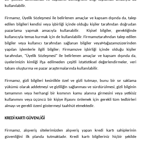
kullanılabilir.
Firmamız
, Üyelik Sözleşmesi ile belirlenen amaçlar ve kapsam dışında da, talep
edilen bilgileri kendisi veya işbirliği içinde olduğu kişiler tarafından doğrudan
pazarlama yapmak amacıyla kullanabilir. Kişisel bilgiler, gerektiğinde
kullanıcıyla temas kurmak için de kullanılabilir.
Firmamız
tarafından talep edilen
bilgiler veya kullanıcı tarafından sağlanan bilgiler veya
Mağazamız
üzerinden
yapılan işlemlerle ilgili bilgiler;
Firmamız
ve işbirliği içinde olduğu kişiler
tarafından, "Üyelik Sözleşmesi" ile belirlenen amaçlar ve kapsam dışında da,
üyelerimizin kimliği ifşa edilmeden çeşitli istatistiksel değerlendirmeler, veri
tabanı oluşturma ve pazar araştırmalarında kullanılabilir.
Firmamız
, gizli bilgileri kesinlikle özel ve gizli tutmayı, bunu bir sır saklama
yükümü olarak addetmeyi ve gizliliğin sağlanması ve sürdürülmesi, gizli bilginin
tamamının veya herhangi bir kısmının kamu alanına girmesini veya yetkisiz
kullanımını veya üçüncü bir kişiye ifşasını önlemek için gerekli tüm tedbirleri
almayı ve gerekli özeni göstermeyi taahhüt etmektedir.
KREDİ KARTI GÜVENLİĞİ
Firmamız
, alışveriş sitelerimizden alışveriş yapan kredi kartı sahiplerinin
güvenliğini ilk planda tutmaktadır. Kredi kartı bilgileriniz hiçbir şekilde