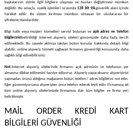
başkalarının sizinle ilgili bilgilere ulaşması ve bunları değiştirmesi mümkün
değildir. Bu amaçla, üyelik işlemleri sırasında
128 bit SSL
güvenlik alanı içinde
hareket edilir. Bu sistem kırılması mümkün olmayan bir uluslararası bir
şifreleme standardıdır.
Bilgi hattı veya müşteri hizmetleri servisi bulunan ve
açık adres ve telefon
bilgilerinin
belirtildiği İnternet alışveriş siteleri günümüzde daha fazla tercih
edilmektedir. Bu sayede aklınıza takılan bütün konular hakkında detaylı bilgi
alabilir, online alışveriş hizmeti sağlayan firmanın güvenirliği konusunda daha
sağlıklı bilgi edinebilirsiniz.
Not:
İnternet alışveriş sitelerinde firmanın açık adresinin ve telefonun yer
almasına dikkat edilmesini tavsiye ediyoruz. Alışveriş yapacaksanız alışverişinizi
yapmadan ürünü aldığınız mağazanın bütün telefon / adres bilgilerini not edin.
Eğer güvenmiyorsanız alışverişten önce telefon ederek teyit edin. Firmamıza ait
tüm online alışveriş sitelerimizde firmamıza dair tüm bilgiler ve firma yeri
belirtilmiştir.
MAİL ORDER KREDİ KART
BİLGİLERİ GÜVENLİĞİ