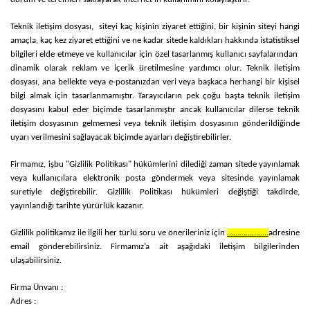
Teknik iletişim dosyası, siteyi kaç kişinin ziyaret ettiğini, bir kişinin siteyi hangi
amaçla, kaç kez ziyaret ettiğini ve ne kadar sitede kaldıkları hakkında istatistiksel
bilgileri elde etmeye ve kullanıcılar için özel tasarlanmış kullanıcı sayfalarından
dinamik olarak reklam ve içerik üretilmesine yardımcı olur. Teknik iletişim
dosyası, ana bellekte veya e-postanızdan veri veya başkaca herhangi bir kişisel
bilgi almak için tasarlanmamıştır. Tarayıcıların pek çoğu başta teknik iletişim
dosyasını kabul eder biçimde tasarlanmıştır ancak kullanıcılar dilerse teknik
iletişim dosyasının gelmemesi veya teknik iletişim dosyasının gönderildiğinde
uyarı verilmesini sağlayacak biçimde ayarları değiştirebilirler.
Firmamız, işbu "Gizlilik Politikası" hükümlerini dilediği zaman sitede yayınlamak
veya kullanıcılara elektronik posta göndermek veya sitesinde yayınlamak
suretiyle değiştirebilir. Gizlilik Politikası hükümleri değiştiği takdirde,
yayınlandığı tarihte yürürlük kazanır.
Gizlilik politikamız ile ilgili her türlü soru ve önerileriniz için
………………..
adresine
email gönderebilirsiniz. Firmamız’a ait aşağıdaki iletişim bilgilerinden
ulaşabilirsiniz.
Firma Ünvanı :
Adres :