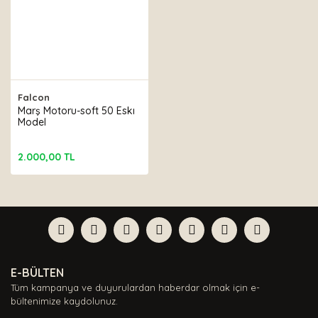
Falcon
Marş Motoru-soft 50 Eskı
Model
2.000,00 TL
E-BÜLTEN
Tüm kampanya ve duyurulardan haberdar olmak için e-
bültenimize kaydolunuz.