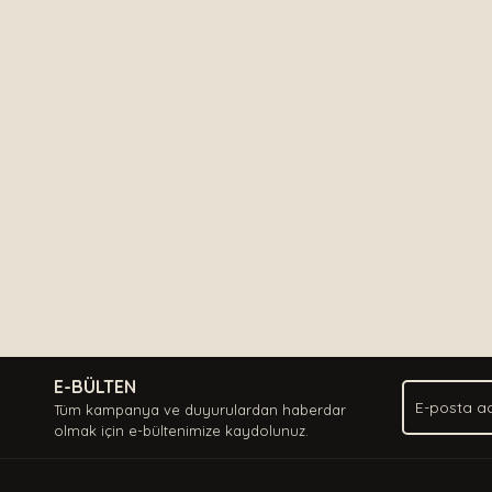
E-BÜLTEN
Tüm kampanya ve duyurulardan haberdar
olmak için e-bültenimize kaydolunuz.