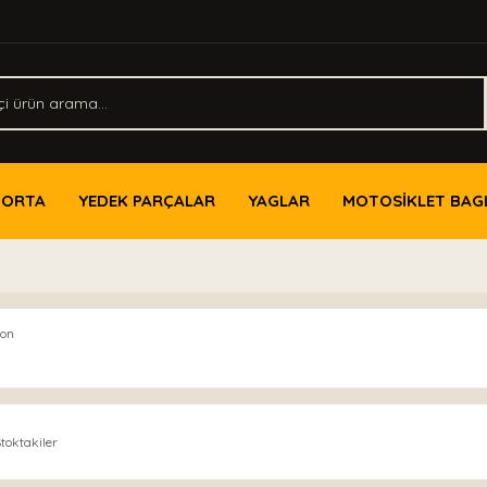
PORTA
YEDEK PARÇALAR
YAGLAR
MOTOSİKLET BAG
con
toktakiler