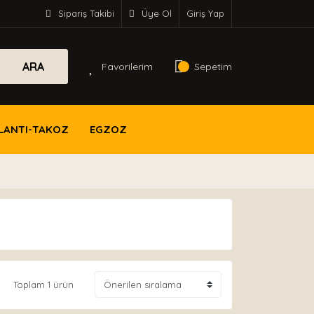
Sipariş Takibi
Üye Ol
Giriş Yap
ARA
Favorilerim
Sepetim
LANTI-TAKOZ
EGZOZ
Toplam 1 ürün