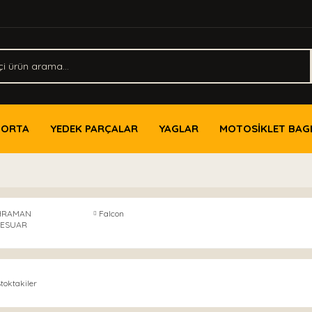
PORTA
YEDEK PARÇALAR
YAGLAR
MOTOSİKLET BAG
HRAMAN
Falcon
SESUAR
toktakiler