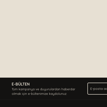
E-BÜLTEN
Tüm kampanya ve duyurulardan haberdar
olmak için e-bültenimize kaydolunuz.