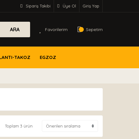
Sipariş Takibi
Üye Ol
Giriş Yap
ARA
Favorilerim
Sepetim
LANTI-TAKOZ
EGZOZ
Toplam 3 ürün