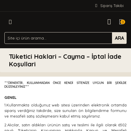
Sipariş Takibi
0
ARA
Tüketici Haklari – Cayma – İptal İade
Koşullari
**ÖRNEKTİR. KULLANMADAN ÖNCE KENDİ SİTENİZE UYGUN BİR ŞEKİLDE
DÜZENLEYİNİZ**
GENEL
:
1.Kullanmakta olduğunuz web sitesi üzerinden elektronik ortamda
sipariş verdiğiniz takdirde, size sunulan ön bilgilendirme formunu
ve mesafeli satış sözleşmesini kabul etmiş sayılırsınız.
2.Alıcılar, satın aldıkları ürünün satış ve teslimi ile ilgili olarak 6502
sayılı Tüketicinin Korunması Hakkında Kanun ve Mesafeli