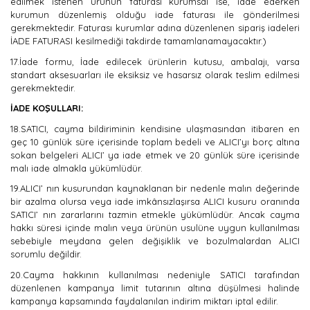
edilmek istenen ürünün faturası kurumsal ise, iade ederken
kurumun düzenlemiş olduğu iade faturası ile gönderilmesi
gerekmektedir. Faturası kurumlar adına düzenlenen sipariş iadeleri
İADE FATURASI kesilmediği takdirde tamamlanamayacaktır.)
17.İade formu, İade edilecek ürünlerin kutusu, ambalajı, varsa
standart aksesuarları ile eksiksiz ve hasarsız olarak teslim edilmesi
gerekmektedir.
İADE KOŞULLARI:
18.SATICI, cayma bildiriminin kendisine ulaşmasından itibaren en
geç 10 günlük süre içerisinde toplam bedeli ve ALICI’yı borç altına
sokan belgeleri ALICI’ ya iade etmek ve 20 günlük süre içerisinde
malı iade almakla yükümlüdür.
19.ALICI’ nın kusurundan kaynaklanan bir nedenle malın değerinde
bir azalma olursa veya iade imkânsızlaşırsa ALICI kusuru oranında
SATICI’ nın zararlarını tazmin etmekle yükümlüdür. Ancak cayma
hakkı süresi içinde malın veya ürünün usulüne uygun kullanılması
sebebiyle meydana gelen değişiklik ve bozulmalardan ALICI
sorumlu değildir.
20.Cayma hakkının kullanılması nedeniyle SATICI tarafından
düzenlenen kampanya limit tutarının altına düşülmesi halinde
kampanya kapsamında faydalanılan indirim miktarı iptal edilir.