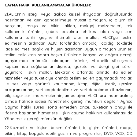
CAYMA HAKKI KULLANILAMAYACAK ÜRÜNLER:
21.ALICI’nın isteği veya açıkça kişisel ihtiyaçları doğrultusunda
hazırlanan ve geri gönderilmeye müsait olmayan, iç giyim alt
parçaları, mayo ve bikini altları, makyaj malzemeleri, tek
kullanımlık ürünler, çabuk bozulma tehlikesi olan veya son
kullanma tarihi geçme ihtimali olan mallar, ALICI’ya teslim
edilmesinin ardından ALICI tarafından ambalajı açıldığı takdirde
iade edilmesi sağlık ve hijyen açısından uygun olmayan ürünler,
teslim edildikten sonra başka ürünlerle karışan ve doğası gereği
ayrıştırılması mümkün olmayan ürünler, Abonelik sözleşmesi
kapsamında sağlananlar dışında, gazete ve dergi gibi süreli
yayınlara ilişkin mallar, Elektronik ortamda anında ifa edilen
hizmetler veya tüketiciye anında teslim edilen gayrimaddi mallar,
ile ses veya görüntü kayıtlarının, kitap, dijital içerik, yazılım
programlarının, veri kaydedebilme ve veri depolama cihazlarının,
bilgisayar sarf malzemelerinin, ambalajının ALICI tarafından açılmış
olması halinde iadesi Yönetmelik gereği mümkün değildir. Ayrıca
Cayma hakkı süresi sona ermeden önce, tüketicinin onayı ile
ifasına başlanan hizmetlere ilişkin cayma hakkının kullanılması da
Yönetmelik gereği mümkün değildir.
22.Kozmetik ve kişisel bakım ürünleri, iç giyim ürünleri, mayo,
bikini, kitap, kopyalanabilir yazılım ve programlar, DVD, VCD, CD