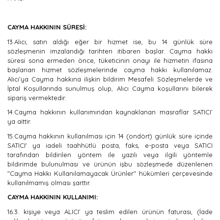
CAYMA HAKKININ SÜRESİ:
13.Alıcı, satın aldığı eğer bir hizmet ise, bu 14 günlük süre
sözleşmenin imzalandığı tarihten itibaren başlar. Cayma hakkı
süresi sona ermeden önce, tüketicinin onayı ile hizmetin ifasına
başlanan hizmet sözleşmelerinde cayma hakkı kullanılamaz.
Alıcı’ya Cayma hakkına ilişkin bildirim Mesafeli Sözleşmelerde ve
İptal Koşullarında sunulmuş olup, Alıcı Cayma koşullarını bilerek
sipariş vermektedir.
14.Cayma hakkının kullanımından kaynaklanan masraflar SATICI’
ya aittir.
15.Cayma hakkının kullanılması için 14 (ondört) günlük süre içinde
SATICI' ya iadeli taahhütlü posta, faks, e-posta veya SATICI
tarafından bildirilen yöntem ile yazılı veya ilgili yöntemle
bildirimde bulunulması ve ürünün işbu sözleşmede düzenlenen
"Cayma Hakkı Kullanılamayacak Ürünler" hükümleri çerçevesinde
kullanılmamış olması şarttır.
CAYMA HAKKININ KULLANIMI:
16.3. kişiye veya ALICI’ ya teslim edilen ürünün faturası, (İade