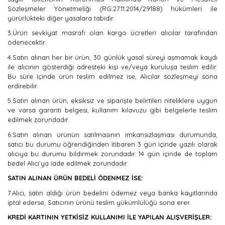
Sözleşmeler Yönetmeliği (RG:27.11.2014/29188) hükümleri ile
yürürlükteki diğer yasalara tabidir.
3.Ürün sevkiyat masrafı olan kargo ücretleri alıcılar tarafından
ödenecektir.
4.Satın alınan her bir ürün, 30 günlük yasal süreyi aşmamak kaydı
ile alıcının gösterdiği adresteki kişi ve/veya kuruluşa teslim edilir.
Bu süre içinde ürün teslim edilmez ise, Alıcılar sözleşmeyi sona
erdirebilir.
5.Satın alınan ürün, eksiksiz ve siparişte belirtilen niteliklere uygun
ve varsa garanti belgesi, kullanım kılavuzu gibi belgelerle teslim
edilmek zorundadır.
6.Satın alınan ürünün satılmasının imkansızlaşması durumunda,
satıcı bu durumu öğrendiğinden itibaren 3 gün içinde yazılı olarak
alıcıya bu durumu bildirmek zorundadır. 14 gün içinde de toplam
bedel Alıcı’ya iade edilmek zorundadır.
SATIN ALINAN ÜRÜN BEDELİ ÖDENMEZ İSE:
7.Alıcı, satın aldığı ürün bedelini ödemez veya banka kayıtlarında
iptal ederse, Satıcının ürünü teslim yükümlülüğü sona erer.
KREDİ KARTININ YETKİSİZ KULLANIMI İLE YAPILAN ALIŞVERİŞLER: