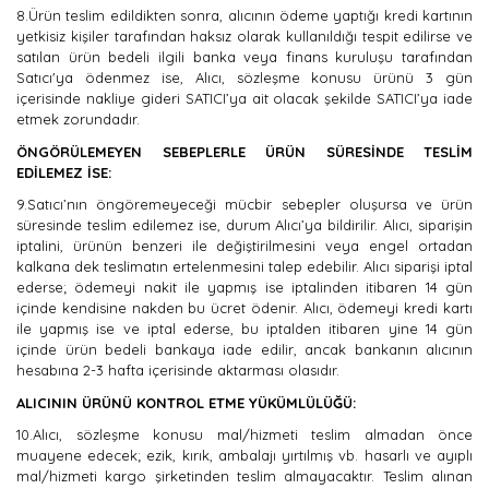
8.Ürün teslim edildikten sonra, alıcının ödeme yaptığı kredi kartının
yetkisiz kişiler tarafından haksız olarak kullanıldığı tespit edilirse ve
satılan ürün bedeli ilgili banka veya finans kuruluşu tarafından
Satıcı'ya ödenmez ise, Alıcı, sözleşme konusu ürünü 3 gün
içerisinde nakliye gideri SATICI’ya ait olacak şekilde SATICI’ya iade
etmek zorundadır.
ÖNGÖRÜLEMEYEN SEBEPLERLE ÜRÜN SÜRESİNDE TESLİM
EDİLEMEZ İSE:
9.Satıcı’nın öngöremeyeceği mücbir sebepler oluşursa ve ürün
süresinde teslim edilemez ise, durum Alıcı’ya bildirilir. Alıcı, siparişin
iptalini, ürünün benzeri ile değiştirilmesini veya engel ortadan
kalkana dek teslimatın ertelenmesini talep edebilir. Alıcı siparişi iptal
ederse; ödemeyi nakit ile yapmış ise iptalinden itibaren 14 gün
içinde kendisine nakden bu ücret ödenir. Alıcı, ödemeyi kredi kartı
ile yapmış ise ve iptal ederse, bu iptalden itibaren yine 14 gün
içinde ürün bedeli bankaya iade edilir, ancak bankanın alıcının
hesabına 2-3 hafta içerisinde aktarması olasıdır.
ALICININ ÜRÜNÜ KONTROL ETME YÜKÜMLÜLÜĞÜ:
10.Alıcı, sözleşme konusu mal/hizmeti teslim almadan önce
muayene edecek; ezik, kırık, ambalajı yırtılmış vb. hasarlı ve ayıplı
mal/hizmeti kargo şirketinden teslim almayacaktır. Teslim alınan