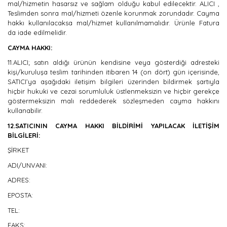
mal/hizmetin hasarsız ve sağlam olduğu kabul edilecektir. ALICI ,
Teslimden sonra mal/hizmeti özenle korunmak zorundadır. Cayma
hakkı kullanılacaksa mal/hizmet kullanılmamalıdır. Ürünle Fatura
da iade edilmelidir.
CAYMA HAKKI:
11.ALICI; satın aldığı ürünün kendisine veya gösterdiği adresteki
kişi/kuruluşa teslim tarihinden itibaren 14 (on dört) gün içerisinde,
SATICI’ya aşağıdaki iletişim bilgileri üzerinden bildirmek şartıyla
hiçbir hukuki ve cezai sorumluluk üstlenmeksizin ve hiçbir gerekçe
göstermeksizin malı reddederek sözleşmeden cayma hakkını
kullanabilir.
12.SATICININ CAYMA HAKKI BİLDİRİMİ YAPILACAK İLETİŞİM
BİLGİLERİ:
ŞİRKET
ADI/UNVANI:
ADRES:
EPOSTA:
TEL:
FAKS: