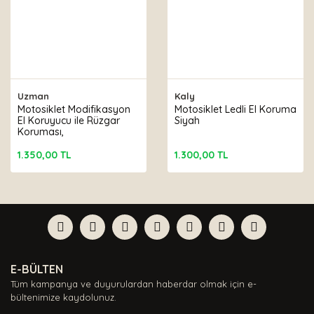
Uzman
Kaly
Motosiklet Modifikasyon
Motosiklet Ledli El Koruma
El Koruyucu ile Rüzgar
Siyah
Koruması,
1.350,00 TL
1.300,00 TL
E-BÜLTEN
Tüm kampanya ve duyurulardan haberdar olmak için e-
bültenimize kaydolunuz.