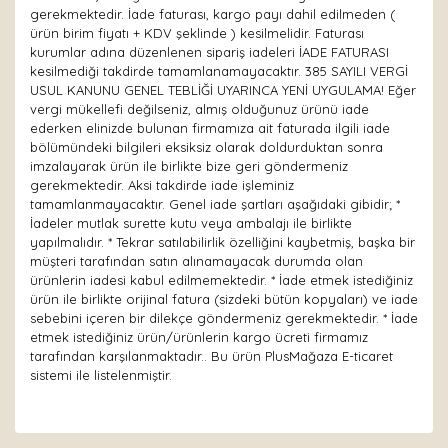
gerekmektedir. İade faturası, kargo payı dahil edilmeden (
ürün birim fiyatı + KDV şeklinde ) kesilmelidir. Faturası
kurumlar adına düzenlenen sipariş iadeleri İADE FATURASI
kesilmediği takdirde tamamlanamayacaktır. 385 SAYILI VERGİ
USUL KANUNU GENEL TEBLİĞİ UYARINCA YENİ UYGULAMA! Eğer
vergi mükellefi değilseniz, almış olduğunuz ürünü iade
ederken elinizde bulunan firmamıza ait faturada ilgili iade
bölümündeki bilgileri eksiksiz olarak doldurduktan sonra
imzalayarak ürün ile birlikte bize geri göndermeniz
gerekmektedir. Aksi takdirde iade işleminiz
tamamlanmayacaktır. Genel iade şartları aşağıdaki gibidir; *
İadeler mutlak surette kutu veya ambalajı ile birlikte
yapılmalıdır. * Tekrar satılabilirlik özelliğini kaybetmiş, başka bir
müşteri tarafından satın alınamayacak durumda olan
ürünlerin iadesi kabul edilmemektedir. * İade etmek istediğiniz
ürün ile birlikte orijinal fatura (sizdeki bütün kopyaları) ve iade
sebebini içeren bir dilekçe göndermeniz gerekmektedir. * İade
etmek istediğiniz ürün/ürünlerin kargo ücreti firmamız
tarafından karşılanmaktadır.. Bu ürün PlusMağaza E-ticaret
sistemi ile listelenmiştir.
Bu ürünün fiyat bilgisi, resim, ürün açıklamalarında ve
diğer konularda yetersiz gördüğünüz noktaları öneri