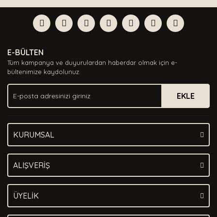
Bu ürüne ilk yorumu siz yapın!
formunu kullanarak tarafımıza iletebilirsiniz.
Görüş ve önerileriniz için teşekkür ederiz.
Yorum Yaz
Ürün resmi kalitesiz, bozuk veya görüntülenemiyor.
E-BÜLTEN
Ürün açıklamasında eksik bilgiler bulunuyor.
Tüm kampanya ve duyurulardan haberdar olmak için e-
Ürün bilgilerinde hatalar bulunuyor.
bültenimize kaydolunuz.
Ürün fiyatı diğer sitelerden daha pahalı.
EKLE
Bu ürüne benzer farklı alternatifler olmalı.
KURUMSAL
Gönder
ALIŞVERİŞ
ÜYELİK