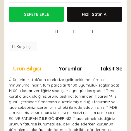
SEPETE EKLE
Hızlı Satın Al
Karşılaştır
Ürün Bilgisi
Yorumlar
Taksit Seçen
Ürünlerimiz stok'dan direk size gelir bekleme sürenizi
minumuma indirir, tüm parçalar % 100 uyumluluk sağlar Saat
14:00'a kadar verdiğiniz siparişler aynı gün kargoda ! Temel
kural olarak aldığınız ürünü teslimat tarihinden itibaren 14 iş
günü içerisinde firmamızın düzenlemiş olduğu faturanız ve
iade sebebinizi içeren bir not eki ile iade edebilirsiniz. * İADE
ÜRÜNLERİNİZİ MUTLAKA İADE SEBEBİNİZİ BİLDİREN BİR NOT
EKİ VE FATURANIZ İLE GÖNDERİNİZ. * İade etmek istediğiniz
ürünün faturası kurumsal ise, geri iade ederken kurumun
düzenlemiş olduğu iade faturası ile birlikte göndermeniz