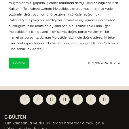
müşterilerimizi yapılan işlemler hakkında detaylı şekilde bilgilendiririz.
Kalitenin Tek Adresi Uzman Motosiklet olarak amacımız; kısa vadeli
çözümler değil, uzun ömürlü ve güvenli sürüşler sağlamaktır.
Kullandığımız parçalar, verdiğimiz hizmet ve işçiliğimizle arkamızda
durduğumuz bir kalite anlayışına sahibiz. Bizimle Yola Çıkın Eğer
motosikletiniz için güvenilir bir servis, doğru parça ve samimi bir
hizmet arıyorsanız, Uzman Motosiklet sizin için doğru adres. İki teker
üzerindeki yolculuğunuzda her zaman yanınızdayız. Uzman Motosiklet
– Kalitenin Tek Adresi
Devamı
31/01/2026
21:37
E-BÜLTEN
Tüm kampanya ve duyurulardan haberdar olmak için e-
bültenimize kaydolunuz.