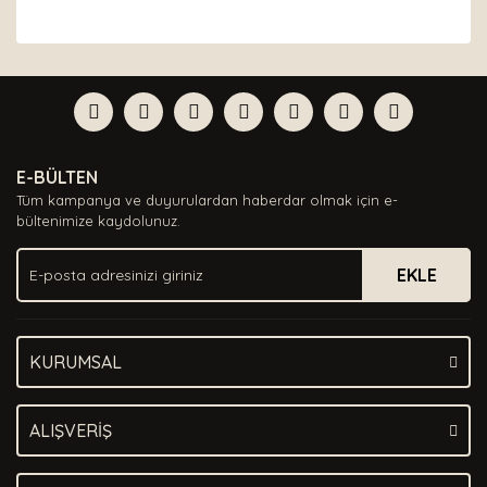
Bu ürünün fiyat bilgisi, resim, ürün açıklamalarında ve
diğer konularda yetersiz gördüğünüz noktaları öneri
Bu ürüne ilk yorumu siz yapın!
formunu kullanarak tarafımıza iletebilirsiniz.
Görüş ve önerileriniz için teşekkür ederiz.
Yorum Yaz
Ürün resmi kalitesiz, bozuk veya görüntülenemiyor.
E-BÜLTEN
Ürün açıklamasında eksik bilgiler bulunuyor.
Tüm kampanya ve duyurulardan haberdar olmak için e-
Ürün bilgilerinde hatalar bulunuyor.
bültenimize kaydolunuz.
Ürün fiyatı diğer sitelerden daha pahalı.
EKLE
Bu ürüne benzer farklı alternatifler olmalı.
KURUMSAL
Gönder
ALIŞVERİŞ