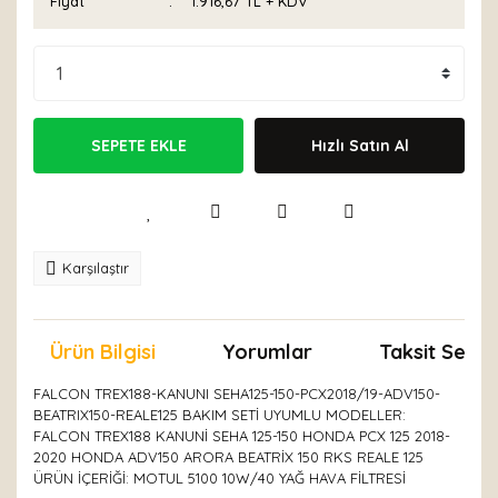
Fiyat
1.916,67 TL + KDV
SEPETE EKLE
Hızlı Satın Al
Karşılaştır
Ürün Bilgisi
Yorumlar
Taksit Seçen
FALCON TREX188-KANUNI SEHA125-150-PCX2018/19-ADV150-
BEATRIX150-REALE125 BAKIM SETİ UYUMLU MODELLER:
FALCON TREX188 KANUNİ SEHA 125-150 HONDA PCX 125 2018-
2020 HONDA ADV150 ARORA BEATRİX 150 RKS REALE 125
ÜRÜN İÇERİĞİ: MOTUL 5100 10W/40 YAĞ HAVA FİLTRESİ