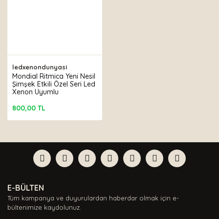
ledxenondunyasi
Mondial Ritmica Yeni Nesil
Şimşek Etkili Özel Seri Led
Xenon Uyumlu
800,00 TL
E-BÜLTEN
Tüm kampanya ve duyurulardan haberdar olmak için e-
bültenimize kaydolunuz.