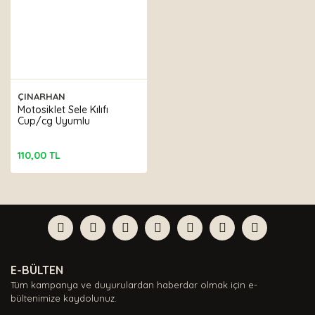
ÇINARHAN
Motosiklet Sele Kılıfı
Cup/cg Uyumlu
110,00 TL
E-BÜLTEN
Tüm kampanya ve duyurulardan haberdar olmak için e-
bültenimize kaydolunuz.