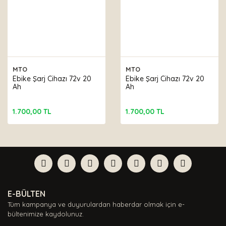
MTO
MTO
Ebike Şarj Cihazı 72v 20
Ebike Şarj Cihazı 72v 20
Ah
Ah
1.700,00 TL
1.700,00 TL
E-BÜLTEN
Tüm kampanya ve duyurulardan haberdar olmak için e-
bültenimize kaydolunuz.