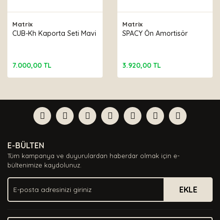
Matrix
Matrix
CUB-Kh Kaporta Seti Mavi
SPACY Ön Amortisör
7.000,00 TL
3.920,00 TL
E-BÜLTEN
Tüm kampanya ve duyurulardan haberdar olmak için e-
bültenimize kaydolunuz.
EKLE