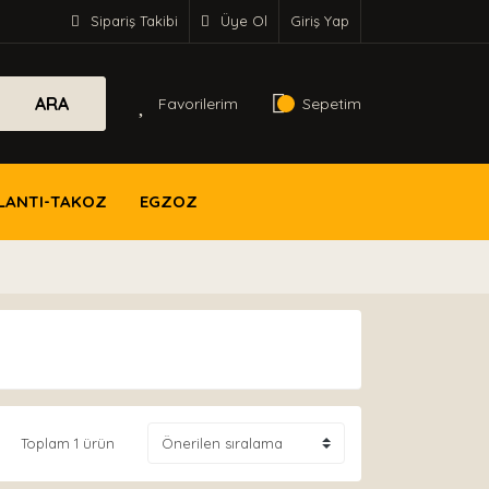
Sipariş Takibi
Üye Ol
Giriş Yap
ARA
Favorilerim
Sepetim
LANTI-TAKOZ
EGZOZ
Toplam 1 ürün