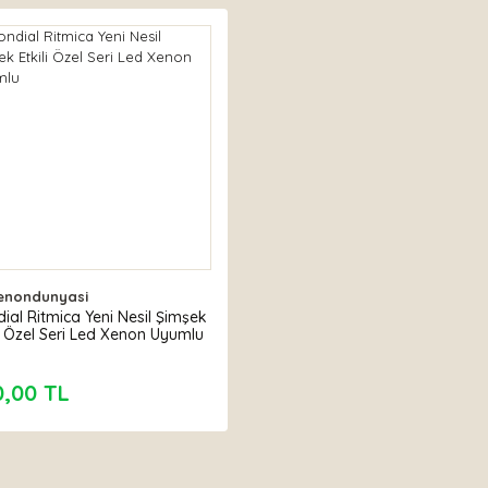
enondunyasi
ial Ritmica Yeni Nesil Şimşek
li Özel Seri Led Xenon Uyumlu
0,00 TL