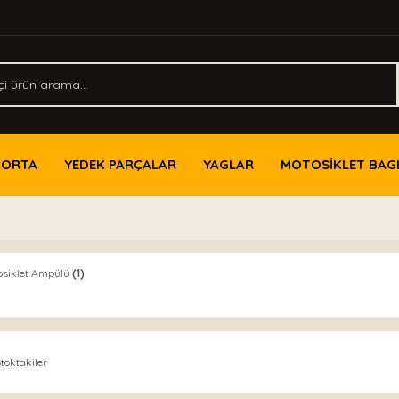
PORTA
YEDEK PARÇALAR
YAGLAR
MOTOSİKLET BAG
osiklet Ampülü
(1)
toktakiler