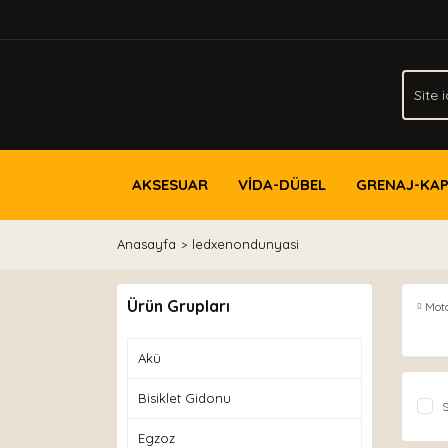
AKSESUAR
VİDA-DÜBEL
GRENAJ-KA
Anasayfa
ledxenondunyasi
Ürün Grupları
Mot
Akü
Bisiklet Gidonu
S
Egzoz