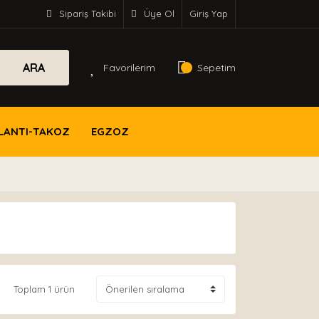
Sipariş Takibi
Üye Ol
Giriş Yap
ARA
Favorilerim
Sepetim
LANTI-TAKOZ
EGZOZ
Toplam 1 ürün