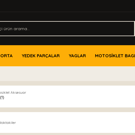
PORTA
YEDEK PARÇALAR
YAGLAR
MOTOSİKLET BAG
osiklet Aksesuar
(1)
toktakiler