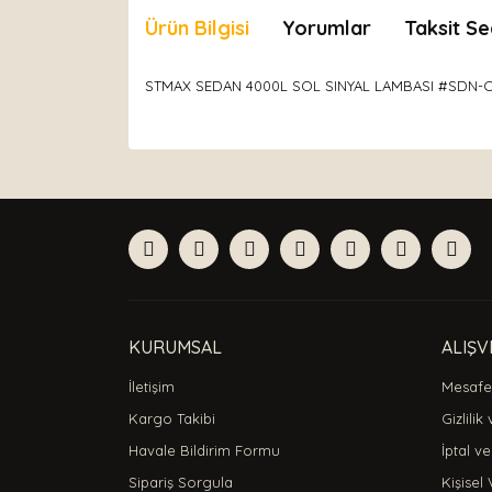
Ürün Bilgisi
Yorumlar
Taksit Se
STMAX SEDAN 4000L SOL SINYAL LAMBASI #SDN-C
Bu ürünün fiyat bilgisi, resim, ürün açıklamaları
Görüş ve önerileriniz için teşekkür ederiz.
Ürün resmi kalitesiz, bozuk veya görüntülenemiyor
Ürün açıklamasında eksik bilgiler bulunuyor.
Ürün bilgilerinde hatalar bulunuyor.
Ürün fiyatı diğer sitelerden daha pahalı.
Bu ürüne benzer farklı alternatifler olmalı.
KURUMSAL
ALIŞV
İletişim
Mesafel
Kargo Takibi
Gizlilik
Havale Bildirim Formu
İptal ve
Sipariş Sorgula
Kişisel 