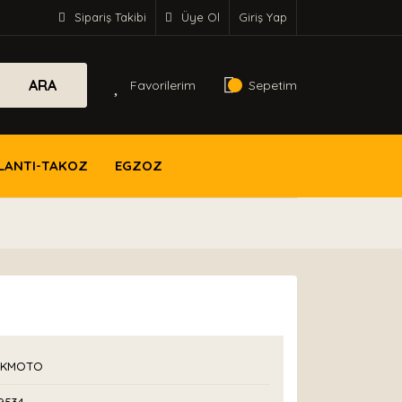
Sipariş Takibi
Üye Ol
Giriş Yap
ARA
Favorilerim
Sepetim
LANTI-TAKOZ
EGZOZ
İKMOTO