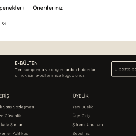
çenekleri
Önerileriniz
-34-L
nda ve diğer konularda yetersiz gördüğünüz noktaları öneri formunu kullan
Bu ürüne ilk yorumu siz yapın!
.
E-BÜLTEN
Yorum Yaz
Tüm kampanya ve duyurulardan haberdar
olmak için e-bültenimize kaydolunuz.
ERİŞ
ÜYELİK
i Satış Sözleşmesi
Yeni Üyelik
 ve Güvenlik
Üye Girişi
 İade Şartları
Şifremi Unuttum
Veriler Politikası
Sepetiniz
Gönder