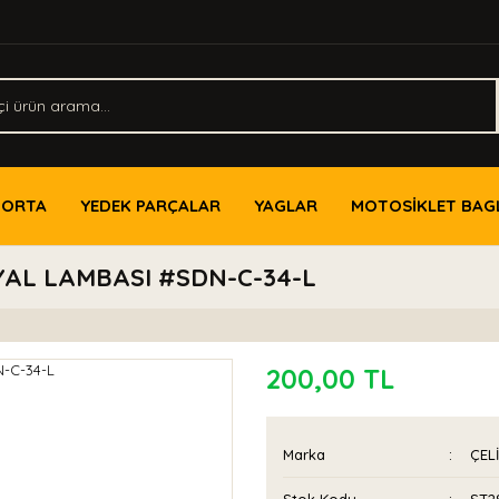
PORTA
YEDEK PARÇALAR
YAGLAR
MOTOSİKLET BAG
YAL LAMBASI #SDN-C-34-L
200,00 TL
Marka
ÇEL