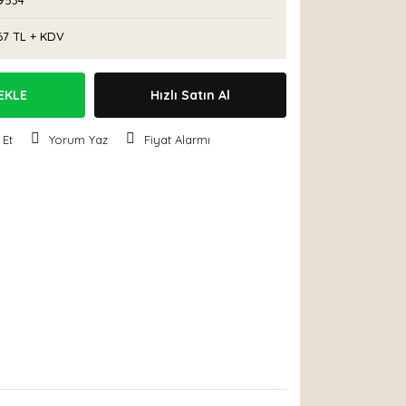
9534
67 TL + KDV
EKLE
Hızlı Satın Al
 Et
Yorum Yaz
Fiyat Alarmı