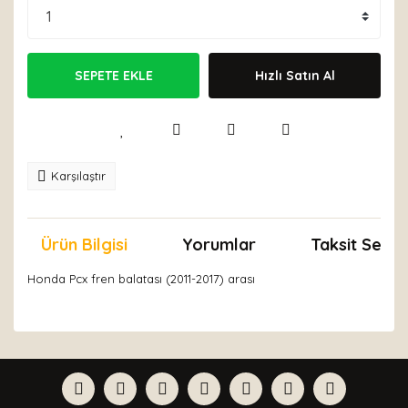
SEPETE EKLE
Hızlı Satın Al
Karşılaştır
Ürün Bilgisi
Yorumlar
Taksit Seçen
Honda Pcx fren balatası (2011-2017) arası
Bu ürünün fiyat bilgisi, resim, ürün açıklamalarında ve
diğer konularda yetersiz gördüğünüz noktaları öneri
Bu ürüne ilk yorumu siz yapın!
formunu kullanarak tarafımıza iletebilirsiniz.
Görüş ve önerileriniz için teşekkür ederiz.
Yorum Yaz