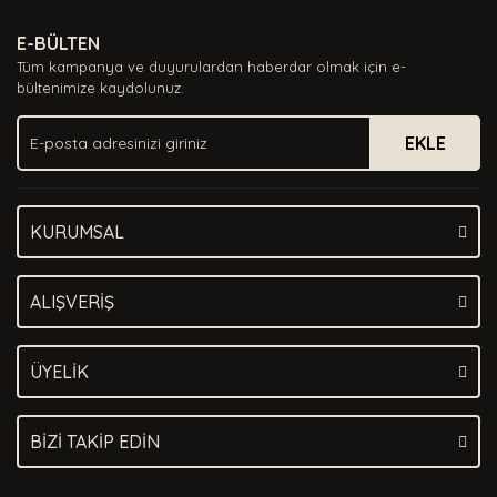
Ürün resmi kalitesiz, bozuk veya görüntülenemiyor.
E-BÜLTEN
Ürün açıklamasında eksik bilgiler bulunuyor.
Tüm kampanya ve duyurulardan haberdar olmak için e-
Ürün bilgilerinde hatalar bulunuyor.
bültenimize kaydolunuz.
Ürün fiyatı diğer sitelerden daha pahalı.
EKLE
Bu ürüne benzer farklı alternatifler olmalı.
KURUMSAL
Gönder
ALIŞVERİŞ
ÜYELİK
BİZİ TAKİP EDİN