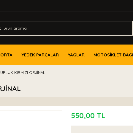
PORTA
YEDEK PARÇALAR
YAGLAR
MOTOSİKLET BAG
URLUK KIRMIZI ORJİNAL
RJİNAL
550,00 TL