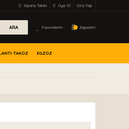
Sipariş Takibi
Üye Ol
Giriş Yap
ARA
Favorilerim
Sepetim
LANTI-TAKOZ
EGZOZ