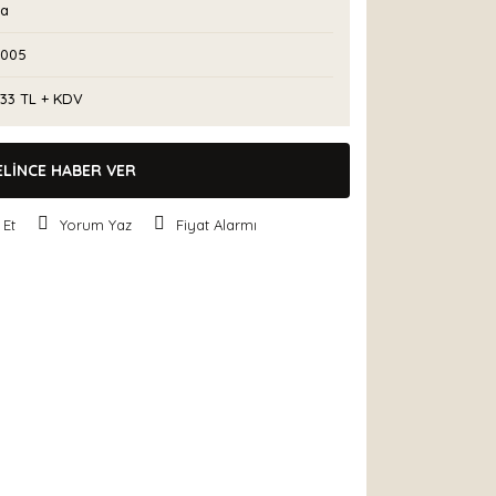
ta
x005
,33 TL + KDV
ELİNCE HABER VER
 Et
Yorum Yaz
Fiyat Alarmı