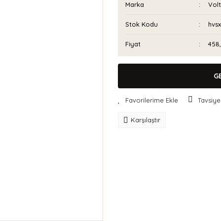
Marka
Vol
Stok Kodu
hvs
Fiyat
458
G
Tavsiye
Karşılaştır