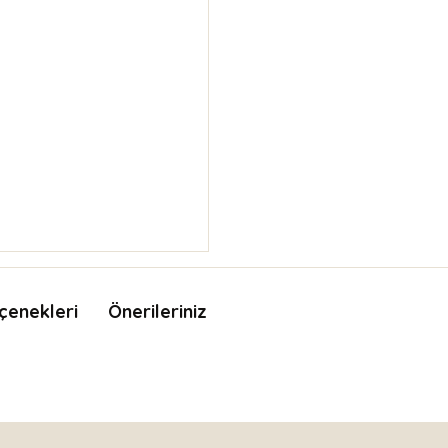
çenekleri
Önerileriniz
nda ve diğer konularda yetersiz gördüğünüz noktaları öneri formunu kullan
Bu ürüne ilk yorumu siz yapın!