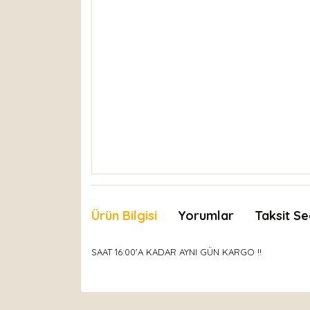
Ürün Bilgisi
Yorumlar
Taksit Se
SAAT 16:00'A KADAR AYNI GÜN KARGO !!
Bu ürünün fiyat bilgisi, resim, ürün açıklamaları
Görüş ve önerileriniz için teşekkür ederiz.