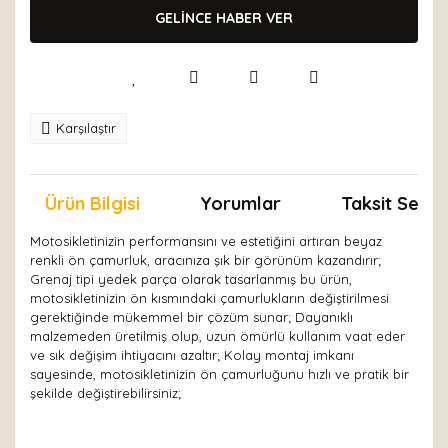
GELİNCE HABER VER
Karşılaştır
Ürün Bilgisi
Yorumlar
Taksit Seçen
Motosikletinizin performansını ve estetiğini artıran beyaz
renkli ön çamurluk, aracınıza şık bir görünüm kazandırır;
Grenaj tipi yedek parça olarak tasarlanmış bu ürün,
motosikletinizin ön kısmındaki çamurlukların değiştirilmesi
gerektiğinde mükemmel bir çözüm sunar; Dayanıklı
malzemeden üretilmiş olup, uzun ömürlü kullanım vaat eder
ve sık değişim ihtiyacını azaltır; Kolay montaj imkanı
sayesinde, motosikletinizin ön çamurluğunu hızlı ve pratik bir
şekilde değiştirebilirsiniz;
Bu ürünün fiyat bilgisi, resim, ürün açıklamalarında ve