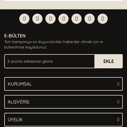
diğer konularda yetersiz gördüğünüz noktaları öneri
Bu ürüne ilk yorumu siz yapın!
formunu kullanarak tarafımıza iletebilirsiniz.
Görüş ve önerileriniz için teşekkür ederiz.
Yorum Yaz
Ürün resmi kalitesiz, bozuk veya görüntülenemiyor.
E-BÜLTEN
Ürün açıklamasında eksik bilgiler bulunuyor.
Tüm kampanya ve duyurulardan haberdar olmak için e-
Ürün bilgilerinde hatalar bulunuyor.
bültenimize kaydolunuz.
Ürün fiyatı diğer sitelerden daha pahalı.
EKLE
Bu ürüne benzer farklı alternatifler olmalı.
KURUMSAL
Gönder
ALIŞVERİŞ
ÜYELİK