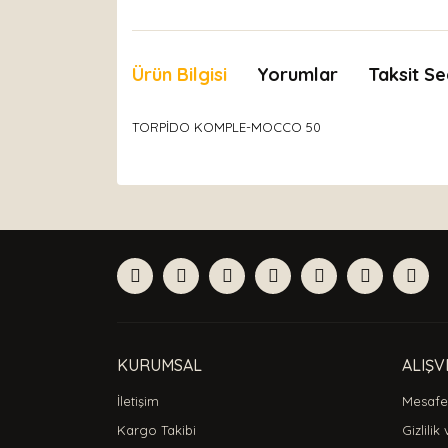
Ürün Bilgisi
Yorumlar
Taksit Se
TORPİDO KOMPLE-MOCCO 50
Bu ürünün fiyat bilgisi, resim, ürün açıklamaları
Görüş ve önerileriniz için teşekkür ederiz.
Ürün resmi kalitesiz, bozuk veya görüntülenemiyor
Ürün açıklamasında eksik bilgiler bulunuyor.
Ürün bilgilerinde hatalar bulunuyor.
Ürün fiyatı diğer sitelerden daha pahalı.
Bu ürüne benzer farklı alternatifler olmalı.
KURUMSAL
ALIŞV
İletişim
Mesafel
Kargo Takibi
Gizlilik