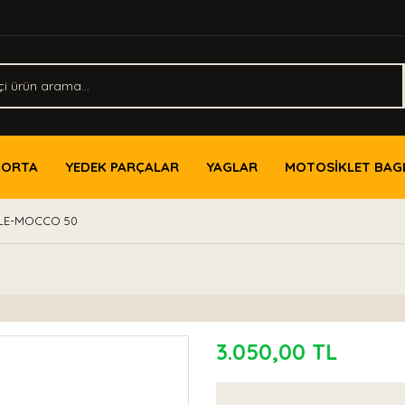
PORTA
YEDEK PARÇALAR
YAGLAR
MOTOSİKLET BAG
LE-MOCCO 50
3.050,00 TL