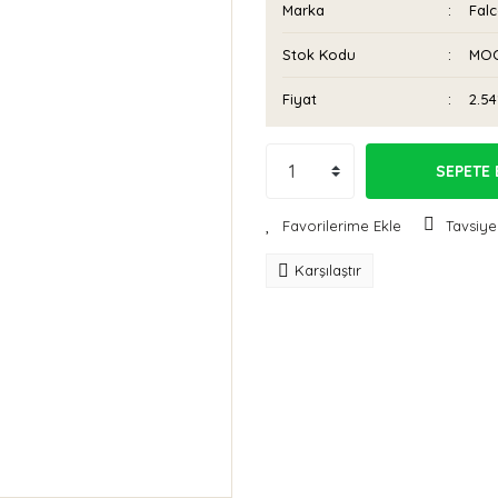
Marka
Fal
Stok Kodu
MOC
Fiyat
2.54
SEPETE 
Tavsiye
Karşılaştır