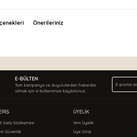
çenekleri
Önerileriniz
nda ve diğer konularda yetersiz gördüğünüz noktaları öneri formunu kullan
Bu ürüne ilk yorumu siz yapın!
.
E-BÜLTEN
Yorum Yaz
Tüm kampanya ve duyurulardan haberdar
olmak için e-bültenimize kaydolunuz.
ERİŞ
ÜYELİK
i Satış Sözleşmesi
Yeni Üyelik
 ve Güvenlik
Üye Girişi