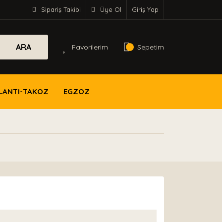
Sipariş Takibi
Üye Ol
Giriş Yap
ARA
Favorilerim
Sepetim
LANTI-TAKOZ
EGZOZ