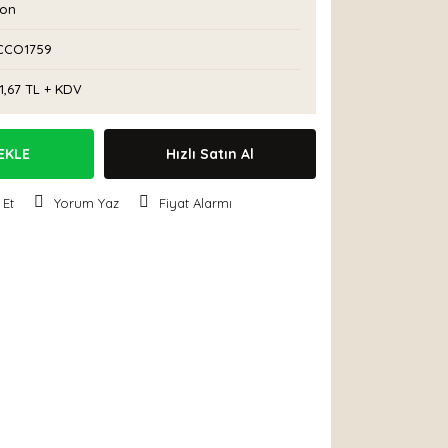
con
CO1759
1,67 TL + KDV
EKLE
Hızlı Satın Al
 Et
Yorum Yaz
Fiyat Alarmı