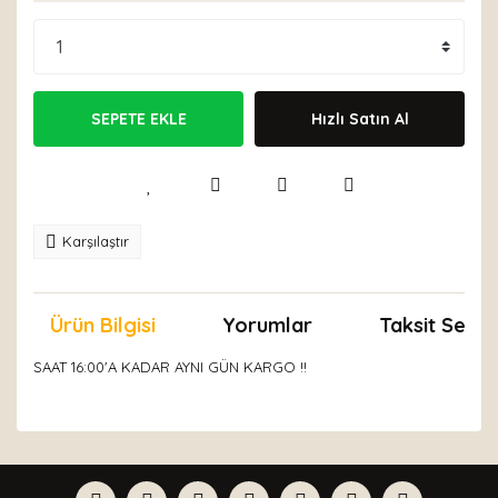
SEPETE EKLE
Hızlı Satın Al
Karşılaştır
Ürün Bilgisi
Yorumlar
Taksit Seçen
SAAT 16:00'A KADAR AYNI GÜN KARGO !!
Bu ürünün fiyat bilgisi, resim, ürün açıklamalarında ve
diğer konularda yetersiz gördüğünüz noktaları öneri
Bu ürüne ilk yorumu siz yapın!
formunu kullanarak tarafımıza iletebilirsiniz.
Görüş ve önerileriniz için teşekkür ederiz.