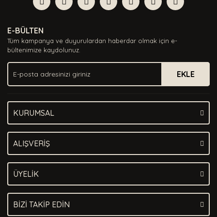
Yorum Yaz
Ürün resmi kalitesiz, bozuk veya görüntülenemiyor.
E-BÜLTEN
Ürün açıklamasında eksik bilgiler bulunuyor.
Tüm kampanya ve duyurulardan haberdar olmak için e-
Ürün bilgilerinde hatalar bulunuyor.
bültenimize kaydolunuz.
Ürün fiyatı diğer sitelerden daha pahalı.
EKLE
Bu ürüne benzer farklı alternatifler olmalı.
KURUMSAL
Gönder
ALIŞVERİŞ
ÜYELİK
BİZİ TAKİP EDİN