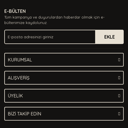
Ürün resmi kalitesiz, bozuk veya görüntülenemiyor.
E-BÜLTEN
Ürün açıklamasında eksik bilgiler bulunuyor.
Tüm kampanya ve duyurulardan haberdar olmak için e-
Ürün bilgilerinde hatalar bulunuyor.
bültenimize kaydolunuz.
Ürün fiyatı diğer sitelerden daha pahalı.
EKLE
Bu ürüne benzer farklı alternatifler olmalı.
KURUMSAL
Gönder
ALIŞVERİŞ
ÜYELİK
BİZİ TAKİP EDİN