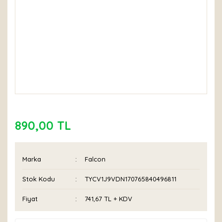
890,00 TL
Marka
Falcon
Stok Kodu
TYCV1J9VDN170765840496811
Fiyat
741,67 TL + KDV