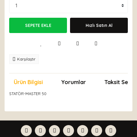
SEPETE EKLE
Hızlı Satın Al
Karşılaştır
Ürün Bilgisi
Yorumlar
Taksit Seçen
STATÖR-MASTER 50
Bu ürünün fiyat bilgisi, resim, ürün açıklamalarında ve
diğer konularda yetersiz gördüğünüz noktaları öneri
Bu ürüne ilk yorumu siz yapın!
formunu kullanarak tarafımıza iletebilirsiniz.
Görüş ve önerileriniz için teşekkür ederiz.
Yorum Yaz