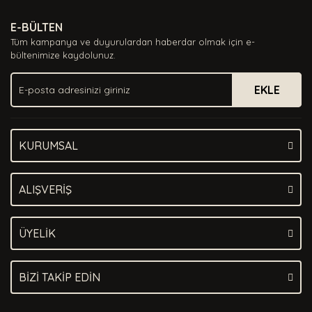
Ürün resmi kalitesiz, bozuk veya görüntülenemiyor.
E-BÜLTEN
Ürün açıklamasında eksik bilgiler bulunuyor.
Tüm kampanya ve duyurulardan haberdar olmak için e-
Ürün bilgilerinde hatalar bulunuyor.
bültenimize kaydolunuz.
Ürün fiyatı diğer sitelerden daha pahalı.
EKLE
Bu ürüne benzer farklı alternatifler olmalı.
KURUMSAL
Gönder
ALIŞVERİŞ
ÜYELİK
BİZİ TAKİP EDİN