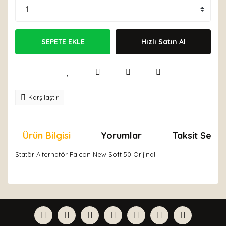
SEPETE EKLE
Hızlı Satın Al
Karşılaştır
Ürün Bilgisi
Yorumlar
Taksit Seçen
Statör Alternatör Falcon New Soft 50 Orijinal
Bu ürünün fiyat bilgisi, resim, ürün açıklamalarında ve
diğer konularda yetersiz gördüğünüz noktaları öneri
Bu ürüne ilk yorumu siz yapın!
formunu kullanarak tarafımıza iletebilirsiniz.
Görüş ve önerileriniz için teşekkür ederiz.
Yorum Yaz