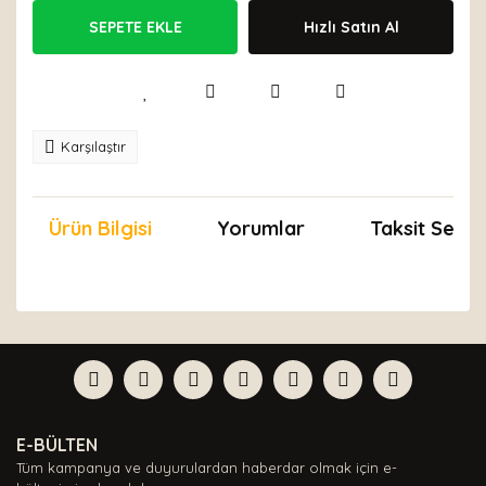
SEPETE EKLE
Hızlı Satın Al
Karşılaştır
Ürün Bilgisi
Yorumlar
Taksit Seçen
Bu ürünün fiyat bilgisi, resim, ürün açıklamalarında ve
diğer konularda yetersiz gördüğünüz noktaları öneri
Bu ürüne ilk yorumu siz yapın!
formunu kullanarak tarafımıza iletebilirsiniz.
Görüş ve önerileriniz için teşekkür ederiz.
Yorum Yaz
Ürün resmi kalitesiz, bozuk veya görüntülenemiyor.
E-BÜLTEN
Ürün açıklamasında eksik bilgiler bulunuyor.
Tüm kampanya ve duyurulardan haberdar olmak için e-
Ürün bilgilerinde hatalar bulunuyor.