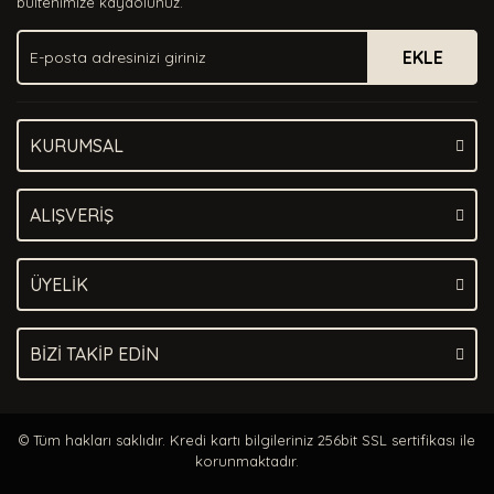
bültenimize kaydolunuz.
Ürün fiyatı diğer sitelerden daha pahalı.
EKLE
Bu ürüne benzer farklı alternatifler olmalı.
KURUMSAL
Gönder
ALIŞVERİŞ
ÜYELİK
BİZİ TAKİP EDİN
© Tüm hakları saklıdır. Kredi kartı bilgileriniz 256bit SSL sertifikası ile
korunmaktadır.