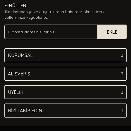
E-BÜLTEN
Ürün açıklamasında eksik bilgiler bulunuyor.
Tüm kampanya ve duyurulardan haberdar olmak için e-
Ürün bilgilerinde hatalar bulunuyor.
bültenimize kaydolunuz.
Ürün fiyatı diğer sitelerden daha pahalı.
EKLE
Bu ürüne benzer farklı alternatifler olmalı.
KURUMSAL
Gönder
ALIŞVERİŞ
ÜYELİK
BİZİ TAKİP EDİN