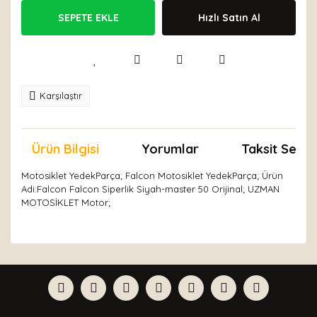
SEPETE EKLE
Hızlı Satın Al
Karşılaştır
Ürün Bilgisi
Yorumlar
Taksit Seçen
Motosiklet YedekParça; Falcon Motosiklet YedekParça; Ürün
Adi:Falcon Falcon Siperlik Siyah-master 50 Orijinal; UZMAN
MOTOSİKLET Motor;
Bu ürünün fiyat bilgisi, resim, ürün açıklamalarında ve
diğer konularda yetersiz gördüğünüz noktaları öneri
Bu ürüne ilk yorumu siz yapın!
formunu kullanarak tarafımıza iletebilirsiniz.
Görüş ve önerileriniz için teşekkür ederiz.
Yorum Yaz
Ürün resmi kalitesiz, bozuk veya görüntülenemiyor.