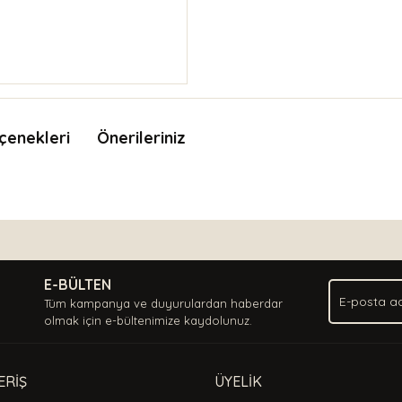
çenekleri
Önerileriniz
nda ve diğer konularda yetersiz gördüğünüz noktaları öneri formunu kullan
Bu ürüne ilk yorumu siz yapın!
.
E-BÜLTEN
Yorum Yaz
Tüm kampanya ve duyurulardan haberdar
olmak için e-bültenimize kaydolunuz.
ERİŞ
ÜYELİK