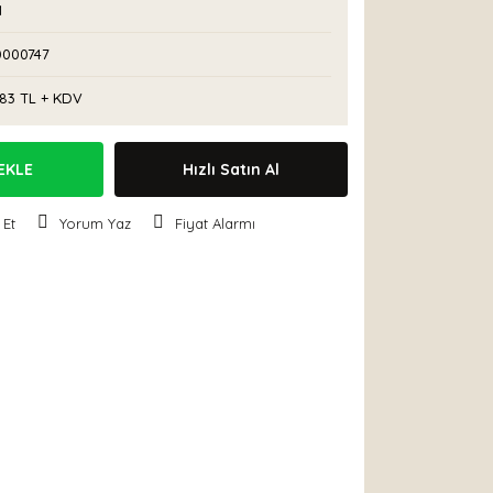
M
0000747
,83 TL + KDV
EKLE
Hızlı Satın Al
 Et
Yorum Yaz
Fiyat Alarmı