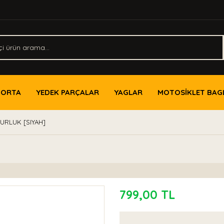
PORTA
YEDEK PARÇALAR
YAGLAR
MOTOSİKLET BAG
URLUK [SIYAH]
799,00 TL