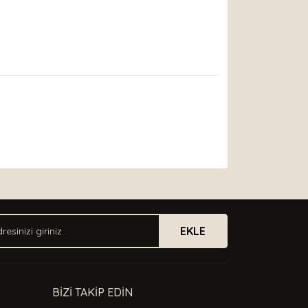
arak tarafımıza iletebilirsiniz.
EKLE
BİZİ TAKİP EDİN