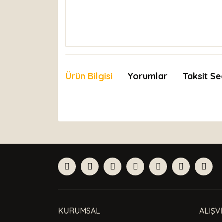
Ürün Bilgisi
Yorumlar
Taksit Se
Bu ürünün fiyat bilgisi, resim, ürün açıklamaları
Görüş ve önerileriniz için teşekkür ederiz.
Ürün resmi kalitesiz, bozuk veya görüntülenemiyor
Ürün açıklamasında eksik bilgiler bulunuyor.
Ürün bilgilerinde hatalar bulunuyor.
Ürün fiyatı diğer sitelerden daha pahalı.
Bu ürüne benzer farklı alternatifler olmalı.
KURUMSAL
ALIŞV