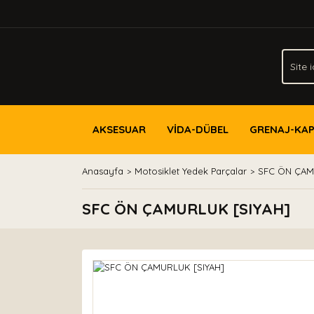
AKSESUAR
VİDA-DÜBEL
GRENAJ-KA
Anasayfa
Motosiklet Yedek Parçalar
SFC ÖN ÇAM
SFC ÖN ÇAMURLUK [SIYAH]