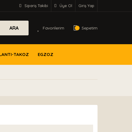
Sipariş Takibi
Üye Ol
Giriş Yap
ARA
Favorilerim
Sepetim
LANTI-TAKOZ
EGZOZ