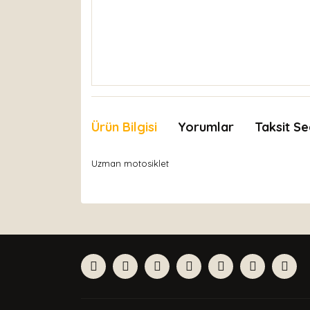
Ürün Bilgisi
Yorumlar
Taksit Se
Uzman motosiklet
Bu ürünün fiyat bilgisi, resim, ürün açıklamaları
Görüş ve önerileriniz için teşekkür ederiz.
Ürün resmi kalitesiz, bozuk veya görüntülenemiyor
Ürün açıklamasında eksik bilgiler bulunuyor.
Ürün bilgilerinde hatalar bulunuyor.
Ürün fiyatı diğer sitelerden daha pahalı.