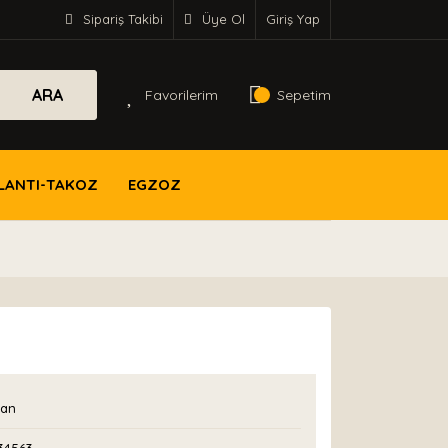
Sipariş Takibi
Üye Ol
Giriş Yap
ARA
Favorilerim
Sepetim
LANTI-TAKOZ
EGZOZ
an