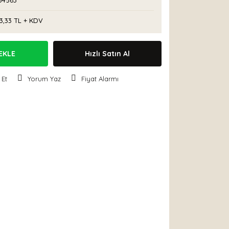
34563
3,33 TL + KDV
EKLE
Hızlı Satın Al
 Et
Yorum Yaz
Fiyat Alarmı