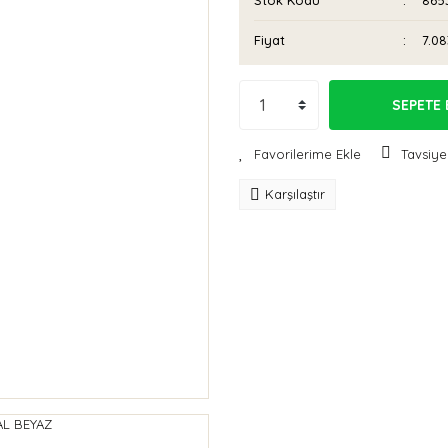
Stok Kodu
865
Fiyat
7.08
SEPETE 
Tavsiye
Karşılaştır