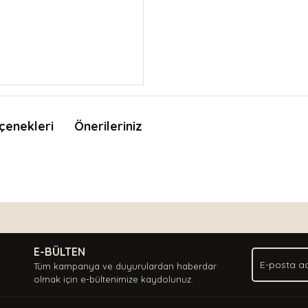
çenekleri
Önerileriniz
nda ve diğer konularda yetersiz gördüğünüz noktaları öneri formunu kullan
Bu ürüne ilk yorumu siz yapın!
.
E-BÜLTEN
Yorum Yaz
Tüm kampanya ve duyurulardan haberdar
olmak için e-bültenimize kaydolunuz.