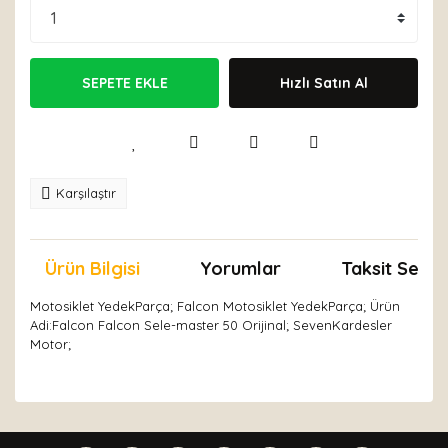
SEPETE EKLE
Hızlı Satın Al
Karşılaştır
Ürün Bilgisi
Yorumlar
Taksit Seçen
Motosiklet YedekParça; Falcon Motosiklet YedekParça; Ürün
Adi:Falcon Falcon Sele-master 50 Orijinal; SevenKardesler
Motor;
Bu ürünün fiyat bilgisi, resim, ürün açıklamalarında ve
diğer konularda yetersiz gördüğünüz noktaları öneri
Bu ürüne ilk yorumu siz yapın!
formunu kullanarak tarafımıza iletebilirsiniz.