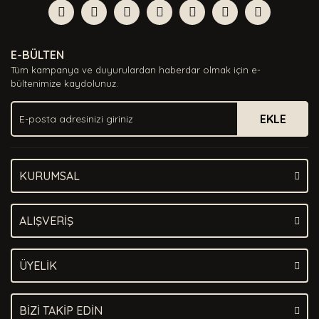
Görüş ve önerileriniz için teşekkür ederiz.
Yorum Yaz
Ürün resmi kalitesiz, bozuk veya görüntülenemiyor.
E-BÜLTEN
Ürün açıklamasında eksik bilgiler bulunuyor.
Tüm kampanya ve duyurulardan haberdar olmak için e-
Ürün bilgilerinde hatalar bulunuyor.
bültenimize kaydolunuz.
Ürün fiyatı diğer sitelerden daha pahalı.
EKLE
Bu ürüne benzer farklı alternatifler olmalı.
KURUMSAL
Gönder
ALIŞVERİŞ
ÜYELİK
BİZİ TAKİP EDİN