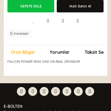
SEPETE EKLE
Hızlı Satın Al
Karşılaştır
Ürün Bilgisi
Yorumlar
Taksit Seçen
FALCON POWER 4500 SASİ ORJİNAL ÜRÜNDÜR
Bu ürünün fiyat bilgisi, resim, ürün açıklamalarında ve
diğer konularda yetersiz gördüğünüz noktaları öneri
Bu ürüne ilk yorumu siz yapın!
formunu kullanarak tarafımıza iletebilirsiniz.
Görüş ve önerileriniz için teşekkür ederiz.
Yorum Yaz
Ürün resmi kalitesiz, bozuk veya görüntülenemiyor.
E-BÜLTEN
Ürün açıklamasında eksik bilgiler bulunuyor.