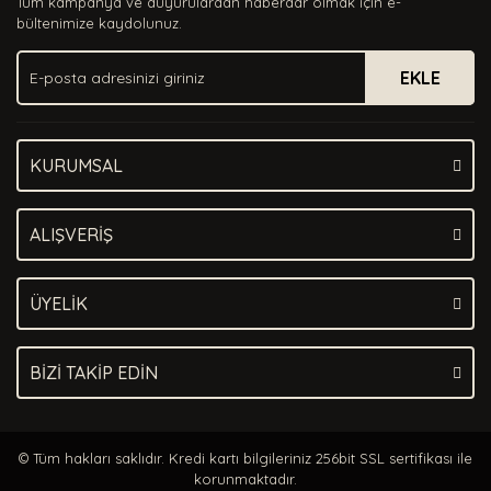
Tüm kampanya ve duyurulardan haberdar olmak için e-
Ürün bilgilerinde hatalar bulunuyor.
bültenimize kaydolunuz.
Ürün fiyatı diğer sitelerden daha pahalı.
EKLE
Bu ürüne benzer farklı alternatifler olmalı.
KURUMSAL
Gönder
ALIŞVERİŞ
ÜYELİK
BİZİ TAKİP EDİN
© Tüm hakları saklıdır. Kredi kartı bilgileriniz 256bit SSL sertifikası ile
korunmaktadır.