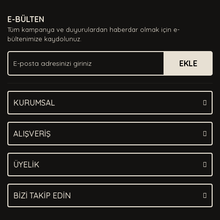
Ürün resmi kalitesiz, bozuk veya görüntülenemiyor.
E-BÜLTEN
Ürün açıklamasında eksik bilgiler bulunuyor.
Tüm kampanya ve duyurulardan haberdar olmak için e-
Ürün bilgilerinde hatalar bulunuyor.
bültenimize kaydolunuz.
Ürün fiyatı diğer sitelerden daha pahalı.
EKLE
Bu ürüne benzer farklı alternatifler olmalı.
KURUMSAL
Gönder
ALIŞVERİŞ
ÜYELİK
BİZİ TAKİP EDİN