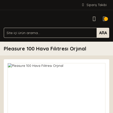
Sipariş Takibi
ARA
Pleasure 100 Hava Fılıtresı Orjınal