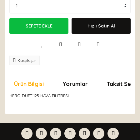
SEPETE EKLE
Hızlı Satın Al
Karşılaştır
Ürün Bilgisi
Yorumlar
Taksit Seçen
HERO DUET 125 HAVA FILITRESI
Bu ürünün fiyat bilgisi, resim, ürün açıklamalarında ve
diğer konularda yetersiz gördüğünüz noktaları öneri
Bu ürüne ilk yorumu siz yapın!
formunu kullanarak tarafımıza iletebilirsiniz.
Görüş ve önerileriniz için teşekkür ederiz.
Yorum Yaz