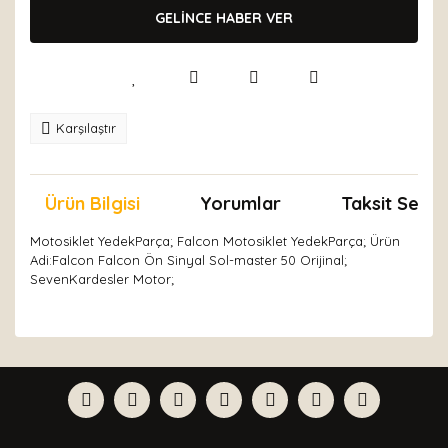
GELİNCE HABER VER
Karşılaştır
Ürün Bilgisi
Yorumlar
Taksit Seçen
Motosiklet YedekParça; Falcon Motosiklet YedekParça; Ürün
Adi:Falcon Falcon Ön Sinyal Sol-master 50 Orijinal;
SevenKardesler Motor;
Bu ürünün fiyat bilgisi, resim, ürün açıklamalarında ve
diğer konularda yetersiz gördüğünüz noktaları öneri
Bu ürüne ilk yorumu siz yapın!
formunu kullanarak tarafımıza iletebilirsiniz.
Görüş ve önerileriniz için teşekkür ederiz.
Yorum Yaz
Ürün resmi kalitesiz, bozuk veya görüntülenemiyor.