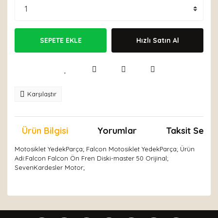
SEPETE EKLE
Hızlı Satın Al
Karşılaştır
Ürün Bilgisi
Yorumlar
Taksit Seçen
Motosiklet YedekParça; Falcon Motosiklet YedekParça; Ürün
Adi:Falcon Falcon Ön Fren Diski-master 50 Orijinal;
SevenKardesler Motor;
Bu ürünün fiyat bilgisi, resim, ürün açıklamalarında ve
diğer konularda yetersiz gördüğünüz noktaları öneri
Bu ürüne ilk yorumu siz yapın!
formunu kullanarak tarafımıza iletebilirsiniz.