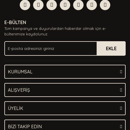
Görüş ve önerileriniz için teşekkür ederiz.
Yorum Yaz
Ürün resmi kalitesiz, bozuk veya görüntülenemiyor.
E-BÜLTEN
Ürün açıklamasında eksik bilgiler bulunuyor.
Tüm kampanya ve duyurulardan haberdar olmak için e-
Ürün bilgilerinde hatalar bulunuyor.
bültenimize kaydolunuz.
Ürün fiyatı diğer sitelerden daha pahalı.
EKLE
Bu ürüne benzer farklı alternatifler olmalı.
KURUMSAL
Gönder
ALIŞVERİŞ
ÜYELİK
BİZİ TAKİP EDİN