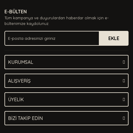
Ürün resmi kalitesiz, bozuk veya görüntülenemiyor.
E-BÜLTEN
Ürün açıklamasında eksik bilgiler bulunuyor.
Tüm kampanya ve duyurulardan haberdar olmak için e-
Ürün bilgilerinde hatalar bulunuyor.
bültenimize kaydolunuz.
Ürün fiyatı diğer sitelerden daha pahalı.
EKLE
Bu ürüne benzer farklı alternatifler olmalı.
KURUMSAL
Gönder
ALIŞVERİŞ
ÜYELİK
BİZİ TAKİP EDİN