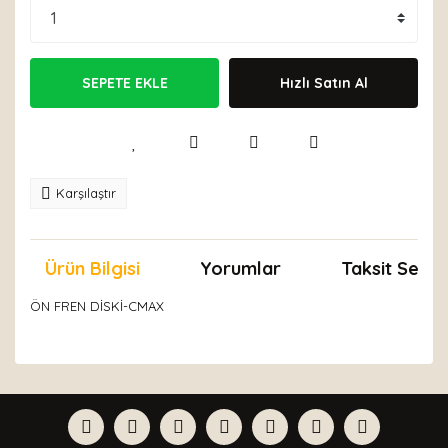
SEPETE EKLE
Hızlı Satın Al
Karşılaştır
Ürün Bilgisi
Yorumlar
Taksit Seçen
ÖN FREN DİSKİ-CMAX
Bu ürünün fiyat bilgisi, resim, ürün açıklamalarında ve
diğer konularda yetersiz gördüğünüz noktaları öneri
Bu ürüne ilk yorumu siz yapın!
formunu kullanarak tarafımıza iletebilirsiniz.
Görüş ve önerileriniz için teşekkür ederiz.
Yorum Yaz