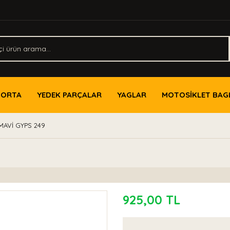
PORTA
YEDEK PARÇALAR
YAGLAR
MOTOSİKLET BAG
AVİ GYPS 249
925,00 TL