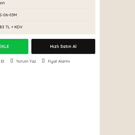
con
S-06-03M
,83 TL + KDV
EKLE
Hızlı Satın Al
 Et
Yorum Yaz
Fiyat Alarmı