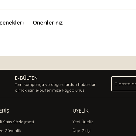
çenekleri
Önerileriniz
nda ve diğer konularda yetersiz gördüğünüz noktaları öneri formunu kullan
Bu ürüne ilk yorumu siz yapın!
.
E-BÜLTEN
Yorum Yaz
Tüm kampanya ve duyurulardan haberdar
olmak için e-bültenimize kaydolunuz.
ERİŞ
ÜYELİK
i Satış Sözleşmesi
Yeni Üyelik
 ve Güvenlik
Üye Girişi