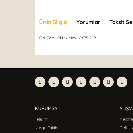
Ürün Bilgisi
Yorumlar
Taksit Se
ÖN ÇAMURLUK MAVİ GYPS 249
Bu ürünün fiyat bilgisi, resim, ürün açıklamaları
Görüş ve önerileriniz için teşekkür ederiz.
Ürün resmi kalitesiz, bozuk veya görüntülenemiyor
Ürün açıklamasında eksik bilgiler bulunuyor.
Ürün bilgilerinde hatalar bulunuyor.
Ürün fiyatı diğer sitelerden daha pahalı.
Bu ürüne benzer farklı alternatifler olmalı.
KURUMSAL
ALIŞV
İletişim
Mesafel
Kargo Takibi
Gizlilik