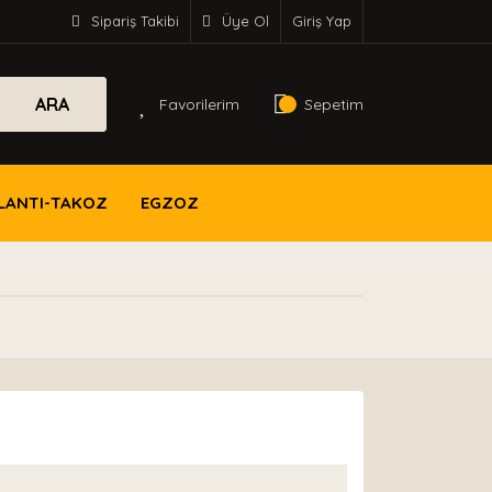
Sipariş Takibi
Üye Ol
Giriş Yap
ARA
Favorilerim
Sepetim
LANTI-TAKOZ
EGZOZ