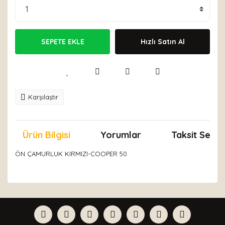
SEPETE EKLE
Hızlı Satın Al
Karşılaştır
Ürün Bilgisi
Yorumlar
Taksit Seçen
ÖN ÇAMURLUK KIRMIZI-COOPER 50
Bu ürünün fiyat bilgisi, resim, ürün açıklamalarında ve
diğer konularda yetersiz gördüğünüz noktaları öneri
Bu ürüne ilk yorumu siz yapın!
formunu kullanarak tarafımıza iletebilirsiniz.
Görüş ve önerileriniz için teşekkür ederiz.
Yorum Yaz