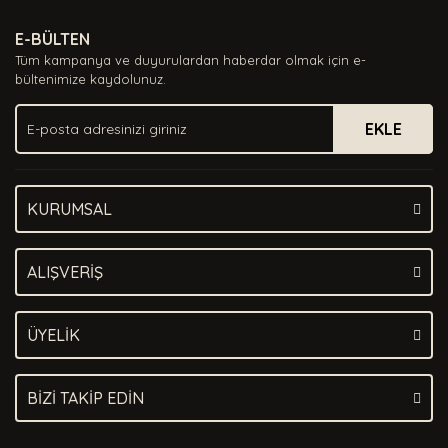
Ürün resmi kalitesiz, bozuk veya görüntülenemiyor.
E-BÜLTEN
Ürün açıklamasında eksik bilgiler bulunuyor.
Tüm kampanya ve duyurulardan haberdar olmak için e-
Ürün bilgilerinde hatalar bulunuyor.
bültenimize kaydolunuz.
Ürün fiyatı diğer sitelerden daha pahalı.
EKLE
Bu ürüne benzer farklı alternatifler olmalı.
KURUMSAL
Gönder
ALIŞVERİŞ
ÜYELİK
BİZİ TAKİP EDİN