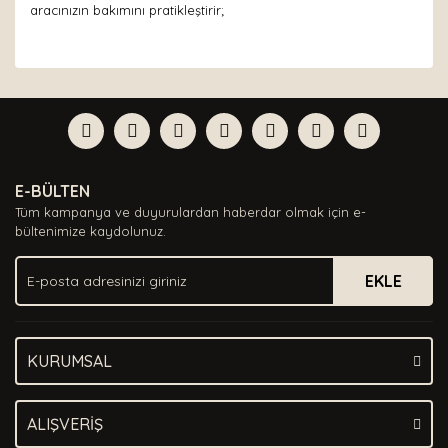
aracınızın bakımını pratikleştirir;
Bu ürünün fiyat bilgisi, resim, ürün açıklamalarında ve
diğer konularda yetersiz gördüğünüz noktaları öneri
Bu ürüne ilk yorumu siz yapın!
formunu kullanarak tarafımıza iletebilirsiniz.
Görüş ve önerileriniz için teşekkür ederiz.
Yorum Yaz
Ürün resmi kalitesiz, bozuk veya görüntülenemiyor.
E-BÜLTEN
Ürün açıklamasında eksik bilgiler bulunuyor.
Tüm kampanya ve duyurulardan haberdar olmak için e-
Ürün bilgilerinde hatalar bulunuyor.
bültenimize kaydolunuz.
Ürün fiyatı diğer sitelerden daha pahalı.
EKLE
Bu ürüne benzer farklı alternatifler olmalı.
KURUMSAL
Gönder
ALIŞVERİŞ