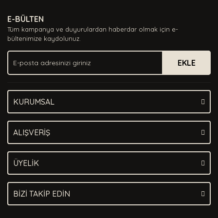
Ürün resmi kalitesiz, bozuk veya görüntülenemiyor.
E-BÜLTEN
Ürün açıklamasında eksik bilgiler bulunuyor.
Tüm kampanya ve duyurulardan haberdar olmak için e-
Ürün bilgilerinde hatalar bulunuyor.
bültenimize kaydolunuz.
Ürün fiyatı diğer sitelerden daha pahalı.
EKLE
Bu ürüne benzer farklı alternatifler olmalı.
KURUMSAL
Gönder
ALIŞVERİŞ
ÜYELİK
BİZİ TAKİP EDİN