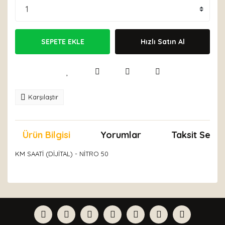
SEPETE EKLE
Hızlı Satın Al
Karşılaştır
Ürün Bilgisi
Yorumlar
Taksit Seçen
KM SAATİ (DİJİTAL) - NİTRO 50
Bu ürünün fiyat bilgisi, resim, ürün açıklamalarında ve
diğer konularda yetersiz gördüğünüz noktaları öneri
Bu ürüne ilk yorumu siz yapın!
formunu kullanarak tarafımıza iletebilirsiniz.
Görüş ve önerileriniz için teşekkür ederiz.
Yorum Yaz