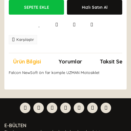
SEPETE EKLE
Hızlı Satın Al
Karşılaştır
Ürün Bilgisi
Yorumlar
Taksit Seçen
Falcon NewSoft ön far komple UZMAN Motosiklet
Bu ürünün fiyat bilgisi, resim, ürün açıklamalarında ve
diğer konularda yetersiz gördüğünüz noktaları öneri
Bu ürüne ilk yorumu siz yapın!
formunu kullanarak tarafımıza iletebilirsiniz.
Görüş ve önerileriniz için teşekkür ederiz.
Yorum Yaz
Ürün resmi kalitesiz, bozuk veya görüntülenemiyor.
E-BÜLTEN
Ürün açıklamasında eksik bilgiler bulunuyor.