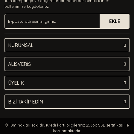
Tüm kampanya ve duyurulardan haberdar olmak için e-
Ürün bilgilerinde hatalar bulunuyor.
bültenimize kaydolunuz.
Ürün fiyatı diğer sitelerden daha pahalı.
EKLE
Bu ürüne benzer farklı alternatifler olmalı.
KURUMSAL
Gönder
ALIŞVERİŞ
ÜYELİK
BİZİ TAKİP EDİN
© Tüm hakları saklıdır. Kredi kartı bilgileriniz 256bit SSL sertifikası ile
korunmaktadır.