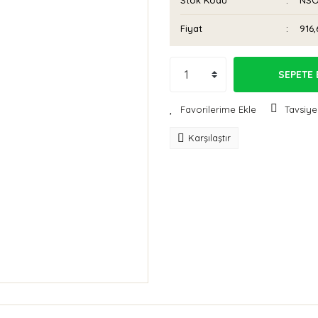
Stok Kodu
NSO
Fiyat
916,
SEPETE 
Tavsiye
Karşılaştır