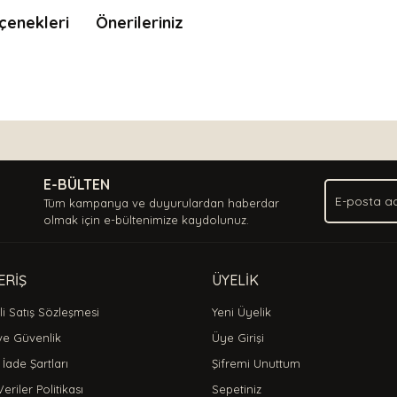
çenekleri
Önerileriniz
nda ve diğer konularda yetersiz gördüğünüz noktaları öneri formunu kullan
Bu ürüne ilk yorumu siz yapın!
.
E-BÜLTEN
Yorum Yaz
Tüm kampanya ve duyurulardan haberdar
olmak için e-bültenimize kaydolunuz.
ERİŞ
ÜYELİK
i Satış Sözleşmesi
Yeni Üyelik
 ve Güvenlik
Üye Girişi
 İade Şartları
Şifremi Unuttum
Veriler Politikası
Sepetiniz
Gönder