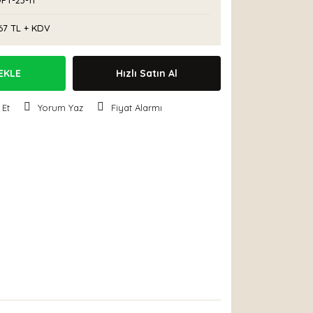
FT-23-11
67 TL + KDV
EKLE
Hızlı Satın Al
 Et
Yorum Yaz
Fiyat Alarmı