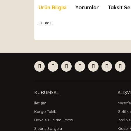
Ürün Bilgisi
Yorumlar
Taksit Se
Uyumlu
Bu ürünün fiyat bilgisi, resim, ürün açıklamaları
Görüş ve önerileriniz için teşekkür ederiz.
Ürün resmi kalitesiz, bozuk veya görüntülenemiyor
Ürün açıklamasında eksik bilgiler bulunuyor.
Ürün bilgilerinde hatalar bulunuyor.
Ürün fiyatı diğer sitelerden daha pahalı.
Bu ürüne benzer farklı alternatifler olmalı.
KURUMSAL
ALIŞV
İletişim
Mesafel
Kargo Takibi
Gizlilik
Havale Bildirim Formu
İptal ve
Sipariş Sorgula
Kişisel 