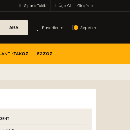
Sipariş Takibi
Üye Ol
Giriş Yap
ARA
Favorilerim
Sepetim
LANTI-TAKOZ
EGZOZ
GENT