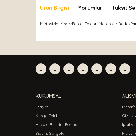
Ürün Bilgisi
Yorumlar
Taksit Se
Motosiklet YedekParça; Falcon Motosiklet YedekP
Bu ürünün fiyat bilgisi, resim, ürün açıklamaları
Görüş ve önerileriniz için teşekkür ederiz.
Ürün resmi kalitesiz, bozuk veya görüntülenemiyor
Ürün açıklamasında eksik bilgiler bulunuyor.
Ürün bilgilerinde hatalar bulunuyor.
Ürün fiyatı diğer sitelerden daha pahalı.
Bu ürüne benzer farklı alternatifler olmalı.
KURUMSAL
ALIŞV
İletişim
Mesafel
Kargo Takibi
Gizlilik
Havale Bildirim Formu
İptal ve
Sipariş Sorgula
Kişisel 