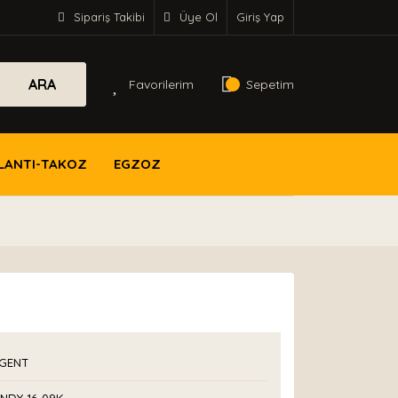
Sipariş Takibi
Üye Ol
Giriş Yap
ARA
Favorilerim
Sepetim
LANTI-TAKOZ
EGZOZ
GENT