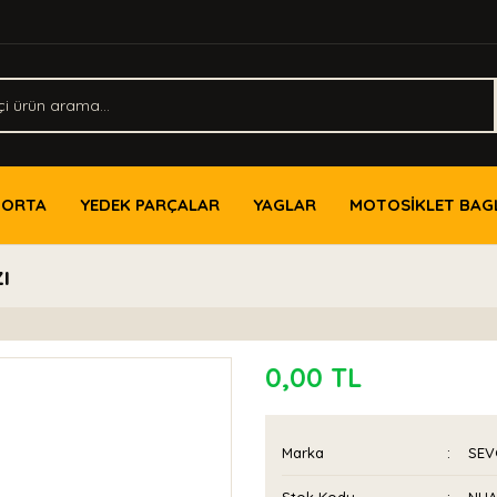
PORTA
YEDEK PARÇALAR
YAGLAR
MOTOSİKLET BAG
ı
0,00 TL
Marka
SEV