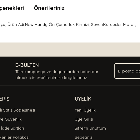
çenekleri
Önerileriniz
arça; Ürün Adi:New Handy Ön Çamurluk Kirmizi; SevenKardesler Motor;
nda ve diğer konularda yetersiz gördüğünüz noktaları öneri formunu kullan
Bu ürüne ilk yorumu siz yapın!
.
E-BÜLTEN
Yorum Yaz
Tüm kampanya ve duyurulardan haberdar
olmak için e-bültenimize kaydolunuz.
ERİŞ
ÜYELİK
i Satış Sözleşmesi
Yeni Üyelik
 ve Güvenlik
Üye Girişi
 İade Şartları
Şifremi Unuttum
Veriler Politikası
Sepetiniz
Gönder