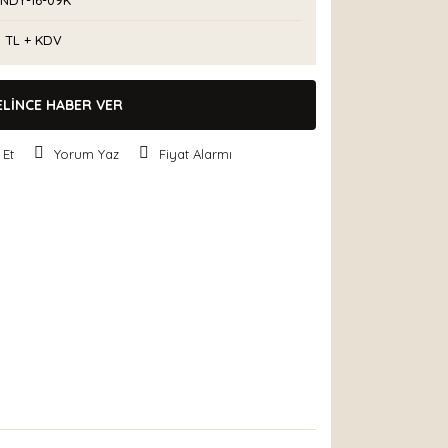
NDY-16-09K
0 TL + KDV
ELİNCE HABER VER
 Et
Yorum Yaz
Fiyat Alarmı