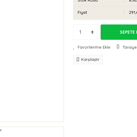
Stok Kodu
856
Fiyat
291,
SEPETE 
Tavsiye
Karşılaştır