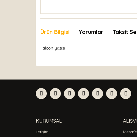
Ürün Bilgisi
Yorumlar
Taksit Se
Falcon yazısı
Bu ürünün fiyat bilgisi, resim, ürün açıklamaları
Görüş ve önerileriniz için teşekkür ederiz.
Ürün resmi kalitesiz, bozuk veya görüntülenemiyor
Ürün açıklamasında eksik bilgiler bulunuyor.
Ürün bilgilerinde hatalar bulunuyor.
Ürün fiyatı diğer sitelerden daha pahalı.
Bu ürüne benzer farklı alternatifler olmalı.
KURUMSAL
ALIŞV
İletişim
Mesafel