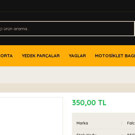
PORTA
YEDEK PARÇALAR
YAGLAR
MOTOSİKLET BAG
350,00 TL
Marka
Fal