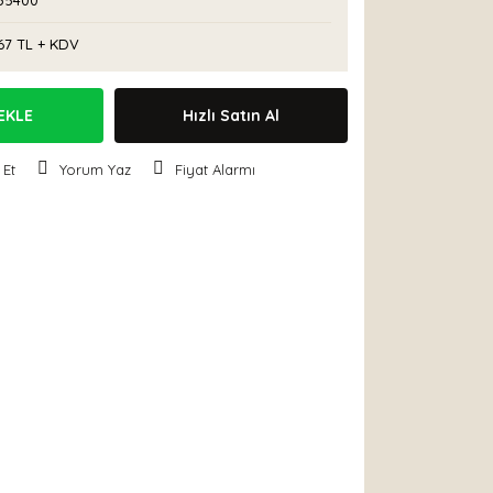
35400
67 TL + KDV
EKLE
Hızlı Satın Al
 Et
Yorum Yaz
Fiyat Alarmı