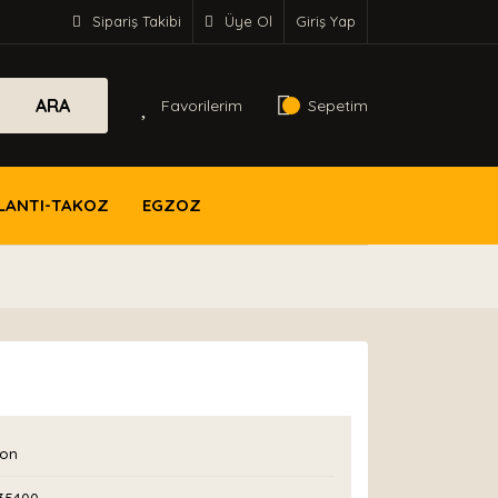
Sipariş Takibi
Üye Ol
Giriş Yap
ARA
Favorilerim
Sepetim
LANTI-TAKOZ
EGZOZ
con