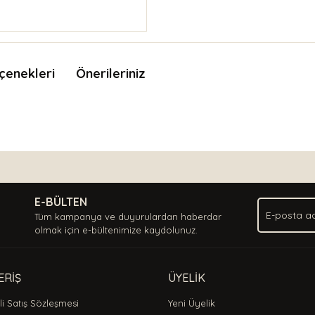
çenekleri
Önerileriniz
nda ve diğer konularda yetersiz gördüğünüz noktaları öneri formunu kullan
Bu ürüne ilk yorumu siz yapın!
.
E-BÜLTEN
Yorum Yaz
Tüm kampanya ve duyurulardan haberdar
olmak için e-bültenimize kaydolunuz.
ERİŞ
ÜYELİK
i Satış Sözleşmesi
Yeni Üyelik