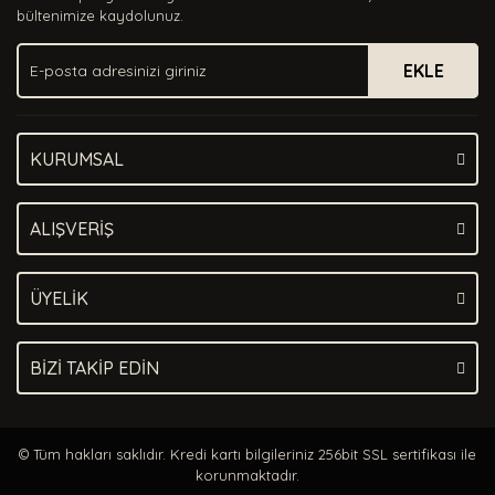
Ürün bilgilerinde hatalar bulunuyor.
bültenimize kaydolunuz.
Ürün fiyatı diğer sitelerden daha pahalı.
EKLE
Bu ürüne benzer farklı alternatifler olmalı.
KURUMSAL
Gönder
ALIŞVERİŞ
ÜYELİK
BİZİ TAKİP EDİN
© Tüm hakları saklıdır. Kredi kartı bilgileriniz 256bit SSL sertifikası ile
korunmaktadır.