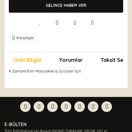
GELİNCE HABER VER
Karşılaştır
Ürün Bilgisi
Yorumlar
Taksit Seçen
4 ZamanlıTüm Motosiklet & Scooter İçin
Bu ürünün fiyat bilgisi, resim, ürün açıklamalarında ve
diğer konularda yetersiz gördüğünüz noktaları öneri
Bu ürüne ilk yorumu siz yapın!
formunu kullanarak tarafımıza iletebilirsiniz.
Görüş ve önerileriniz için teşekkür ederiz.
Yorum Yaz
Ürün resmi kalitesiz, bozuk veya görüntülenemiyor.
E-BÜLTEN
Ürün açıklamasında eksik bilgiler bulunuyor.
Tüm kampanya ve duyurulardan haberdar olmak için e-