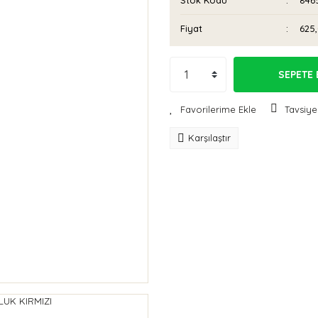
Stok Kodu
846
Fiyat
625
SEPETE 
Tavsiye
Karşılaştır