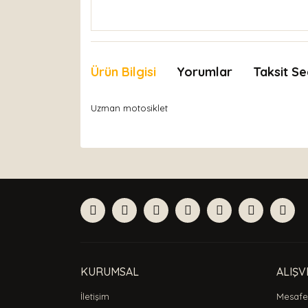
Ürün Bilgisi
Yorumlar
Taksit Se
Uzman motosiklet
Bu ürünün fiyat bilgisi, resim, ürün açıklamaları
Görüş ve önerileriniz için teşekkür ederiz.
Ürün resmi kalitesiz, bozuk veya görüntülenemiyor
Ürün açıklamasında eksik bilgiler bulunuyor.
Ürün bilgilerinde hatalar bulunuyor.
Ürün fiyatı diğer sitelerden daha pahalı.
Bu ürüne benzer farklı alternatifler olmalı.
KURUMSAL
ALIŞV
İletişim
Mesafel