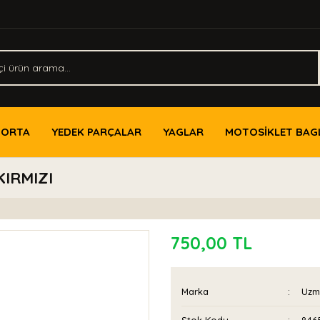
PORTA
YEDEK PARÇALAR
YAGLAR
MOTOSİKLET BAG
IRMIZI
750,00 TL
Marka
Uzm