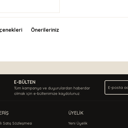
çenekleri
Önerileriniz
nda ve diğer konularda yetersiz gördüğünüz noktaları öneri formunu kullan
Bu ürüne ilk yorumu siz yapın!
.
E-BÜLTEN
Yorum Yaz
Tüm kampanya ve duyurulardan haberdar
olmak için e-bültenimize kaydolunuz.
ERİŞ
ÜYELİK
i Satış Sözleşmesi
Yeni Üyelik