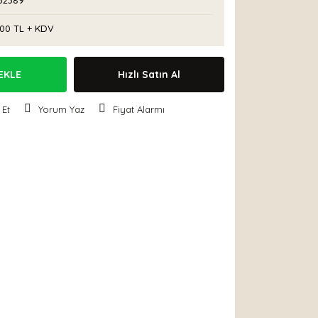
52389
,00 TL + KDV
EKLE
Hızlı Satın Al
 Et
Yorum Yaz
Fiyat Alarmı