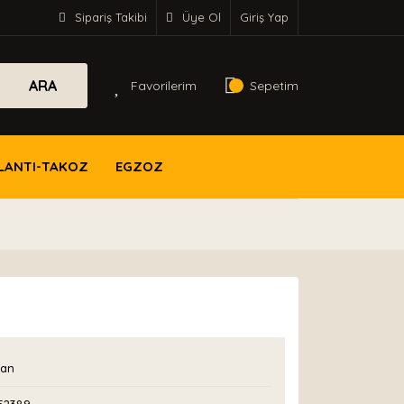
Sipariş Takibi
Üye Ol
Giriş Yap
ARA
Favorilerim
Sepetim
LANTI-TAKOZ
EGZOZ
an