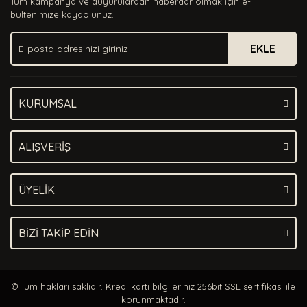
Tüm kampanya ve duyurulardan haberdar olmak için e-
Ürün bilgilerinde hatalar bulunuyor.
bültenimize kaydolunuz.
Ürün fiyatı diğer sitelerden daha pahalı.
EKLE
Bu ürüne benzer farklı alternatifler olmalı.
KURUMSAL
Gönder
ALIŞVERİŞ
ÜYELİK
BİZİ TAKİP EDİN
© Tüm hakları saklıdır. Kredi kartı bilgileriniz 256bit SSL sertifikası ile
korunmaktadır.