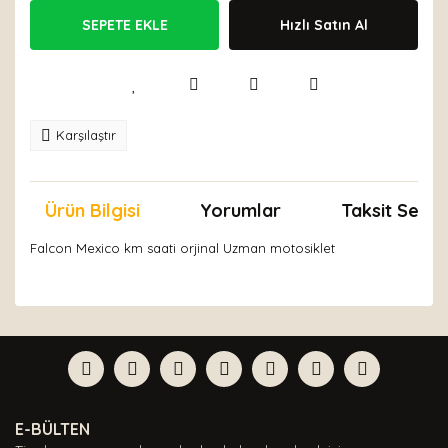
SEPETE EKLE
Hızlı Satın Al
Karşılaştır
Ürün Bilgisi
Yorumlar
Taksit Seçen
Falcon Mexico km saati orjinal Uzman motosiklet
Bu ürünün fiyat bilgisi, resim, ürün açıklamalarında ve
diğer konularda yetersiz gördüğünüz noktaları öneri
Bu ürüne ilk yorumu siz yapın!
formunu kullanarak tarafımıza iletebilirsiniz.
Görüş ve önerileriniz için teşekkür ederiz.
Yorum Yaz
Ürün resmi kalitesiz, bozuk veya görüntülenemiyor.
E-BÜLTEN
Ürün açıklamasında eksik bilgiler bulunuyor.