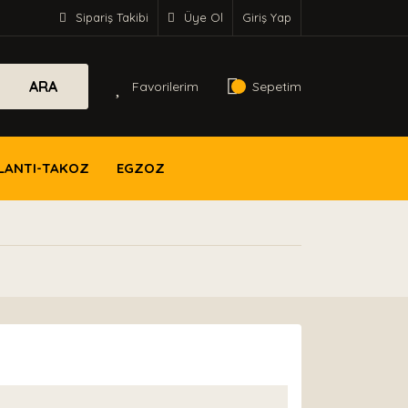
Sipariş Takibi
Üye Ol
Giriş Yap
ARA
Favorilerim
Sepetim
LANTI-TAKOZ
EGZOZ