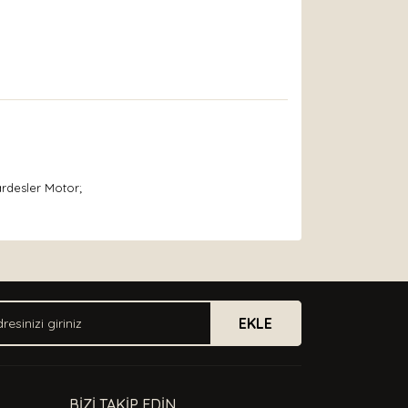
ardesler Motor;
arak tarafımıza iletebilirsiniz.
EKLE
BİZİ TAKİP EDİN