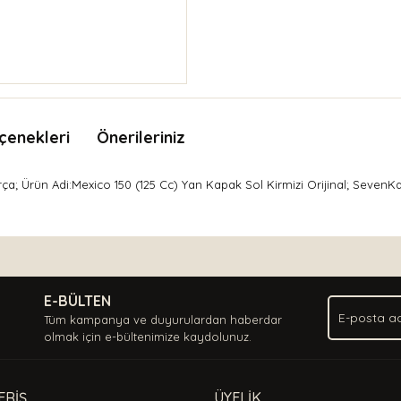
çenekleri
Önerileriniz
ça; Ürün Adi:Mexico 150 (125 Cc) Yan Kapak Sol Kirmizi Orijinal; SevenK
nda ve diğer konularda yetersiz gördüğünüz noktaları öneri formunu kullan
Bu ürüne ilk yorumu siz yapın!
.
E-BÜLTEN
Yorum Yaz
Tüm kampanya ve duyurulardan haberdar
olmak için e-bültenimize kaydolunuz.
ERİŞ
ÜYELİK