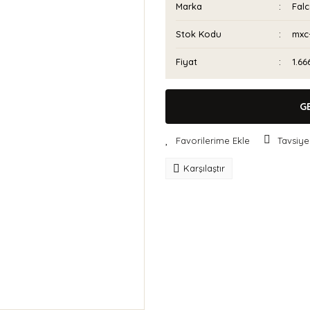
Marka
Fal
Stok Kodu
mxc
Fiyat
1.66
G
Tavsiye
Karşılaştır