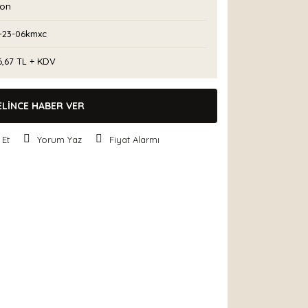
con
-23-06kmxc
6,67 TL + KDV
ELİNCE HABER VER
 Et
Yorum Yaz
Fiyat Alarmı